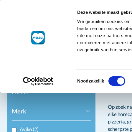
Ga naar de inhoud
+31 88 177 11 77
Klantenservice
Deze website maakt gebru
We gebruiken cookies om c
Droogwaren
bieden en om ons websitev
site met onze partners vo
combineren met andere inf
uw gebruik van hun service
Home
Ko
Toestemmingsselectie
Koel
Noodzakelijk
Filters
Op zoek na
Merk
elke horeca
pizzeria, g
scherpste p
Aviko
(2)