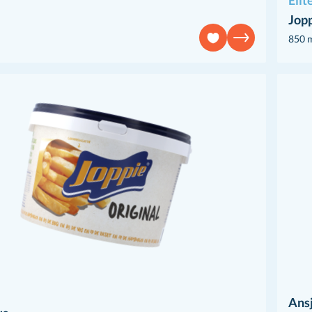
Elit
Jop
850 
Ansj