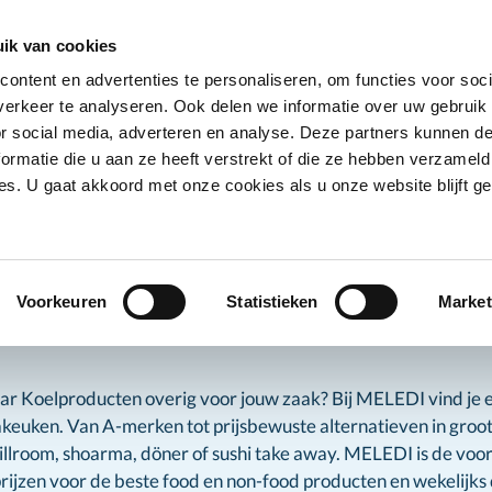
Ontvang deals
Word klant
Ves
ik van cookies
ontent en advertenties te personaliseren, om functies voor soci
Koelproducten
Diepvriesproducten
Dranken
erkeer te analyseren. Ook delen we informatie over uw gebruik
Show submenu for Droogwaren category
Show submenu for Koelproducten ca
Show submenu
S
or social media, adverteren en analyse. Deze partners kunnen 
ormatie die u aan ze heeft verstrekt of die ze hebben verzameld
s. U gaat akkoord met onze cookies als u onze website blijft ge
elproducten
Koelproducten overig
producten overig
Voorkeuren
Statistieken
Market
ar Koelproducten overig voor jouw zaak? Bij MELEDI vind je 
keuken. Van A-merken tot prijsbewuste alternatieven in groot
rillroom, shoarma, döner of sushi take away. MELEDI is de vo
rijzen voor de beste food en non-food producten en wekelijks d