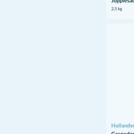
Joppiesa
2,5 kg
Hollands
Gesneden