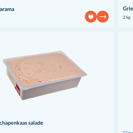
Grie
Tarama
2 kg
schapenkaas salade