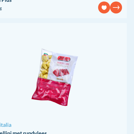
g
italia
ellini met rundvlees