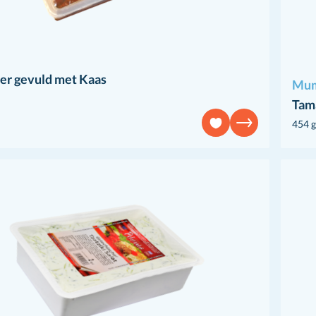
er gevuld met Kaas
Mum
Tama
454 g