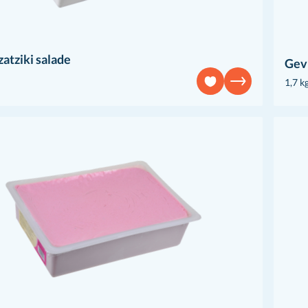
zatziki salade
Gev
1,7 k