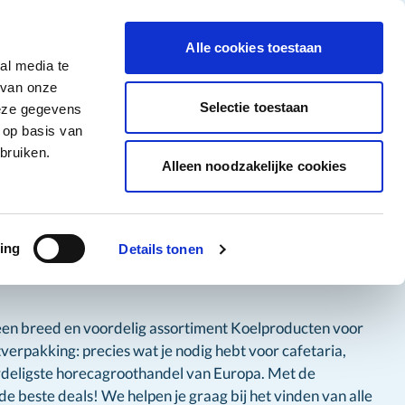
tigingen
Over ons
Vacatures
Veelgestelde vragen
Contact
Facebook li
Instagram
YouTu
Alle cookies toestaan
al media te
Non-Food
Alle deals
 van onze
tegory
 for Diepvriesproducten category
how submenu for Dranken category
Show submenu for Non-Food category
Selectie toestaan
deze gegevens
 op basis van
Word klant
bruiken.
Alleen noodzakelijke cookies
ing
Details tonen
een breed en voordelig assortiment Koelproducten voor
verpakking: precies wat je nodig hebt voor cafetaria,
ordeligste horecagroothandel van Europa. Met de
e beste deals! We helpen je graag bij het vinden van alle