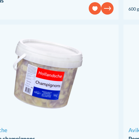
us
600 g
che
Avi
 champignons
Pom