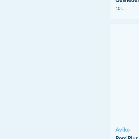
10 L
Aviko
Pom'Plus