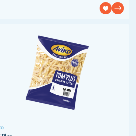
ko
'Plus