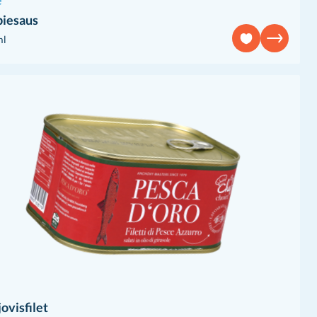
e
piesaus
ml
ovisfilet