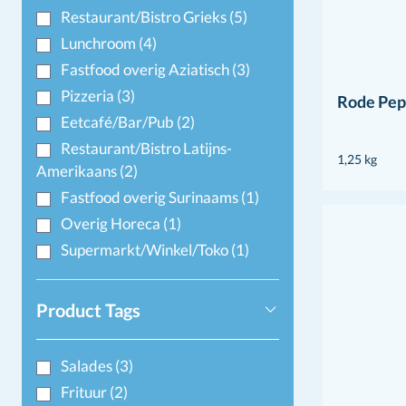
Restaurant/Bistro Grieks
(5)
Lunchroom
(4)
Fastfood overig Aziatisch
(3)
Pizzeria
(3)
Rode Pep
Eetcafé/Bar/Pub
(2)
Restaurant/Bistro Latijns-
1,25 kg
Amerikaans
(2)
Fastfood overig Surinaams
(1)
Overig Horeca
(1)
Supermarkt/Winkel/Toko
(1)
Product Tags
Salades
(3)
Frituur
(2)