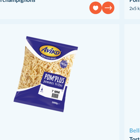
2x5 k
Bell
Tort