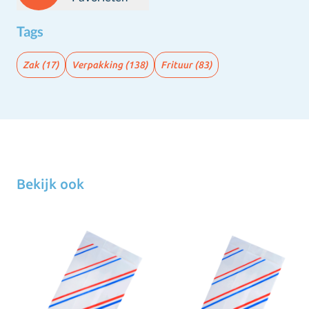
Tags
Zak
(17)
Verpakking
(138)
Frituur
(83)
Bekijk ook