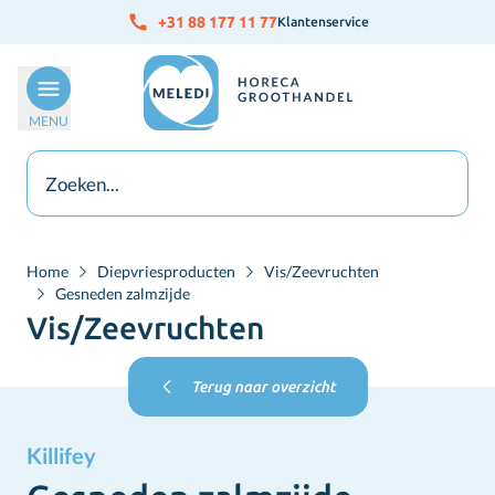
Ga naar de inhoud
+31 88 177 11 77
Klantenservice
MENU
Home
Diepvriesproducten
Vis/Zeevruchten
Gesneden zalmzijde
Vis/Zeevruchten
Terug naar overzicht
Killifey