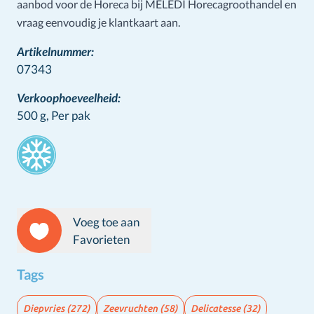
aanbod voor de Horeca bij MELEDI Horecagroothandel en
vraag eenvoudig je klantkaart aan.
Artikelnummer:
07343
Verkoophoeveelheid:
500 g,
Per pak
Stamps
Voeg toe aan
Favorieten
Tags
Diepvries
(272)
Zeevruchten
(58)
Delicatesse
(32)