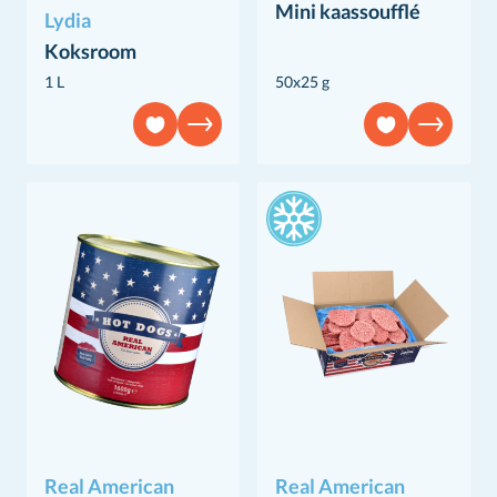
Mini kaassoufflé
Lydia
Koksroom
1 L
50x25 g
Real American
Real American