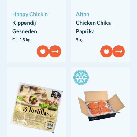
Happy Chick'n
Altan
Kippendij
Chicken Chika
Gesneden
Paprika
Ca. 2,5 kg
5 kg