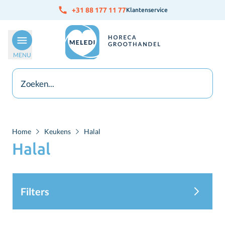
Ga naar de inhoud
+31 88 177 11 77
Klantenservice
MENU
Home
Keukens
Halal
Halal
Filters