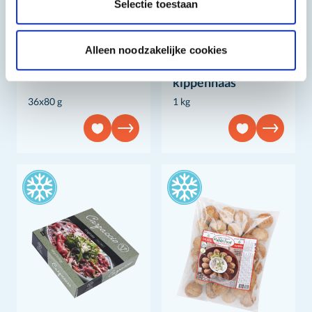
Selectie toestaan
Real American
Real American
Alleen noodzakelijke cookies
Kipkorn
Gepaneerde
kippenhaas
36x80 g
1 kg