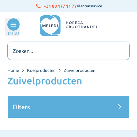
Ga naar de inhoud
+31 88 177 11 77
Klantenservice
MENU
Home
Koelproducten
Zuivelproducten
Zuivelproducten
Filters