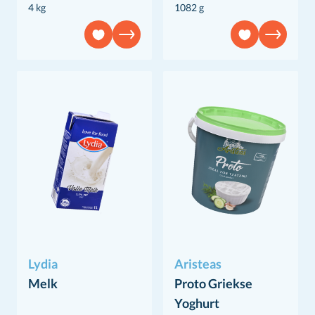
4 kg
1082 g
Lydia
Aristeas
Melk
Proto Griekse
Yoghurt