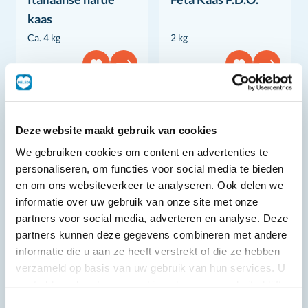
kaas
Ca. 4 kg
2 kg
Deze website maakt gebruik van cookies
We gebruiken cookies om content en advertenties te
personaliseren, om functies voor social media te bieden
en om ons websiteverkeer te analyseren. Ook delen we
informatie over uw gebruik van onze site met onze
partners voor social media, adverteren en analyse. Deze
partners kunnen deze gegevens combineren met andere
informatie die u aan ze heeft verstrekt of die ze hebben
verzameld op basis van uw gebruik van hun services. U
Griekse tzatziki
gaat akkoord met onze cookies als u onze website blijft
Brescialat
salade
gebruiken.
Toestemmingsselectie
Harde Italiaanse