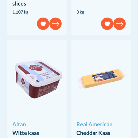
slices
1,107 kg
3 kg
Altan
Real American
Witte kaas
Cheddar Kaas