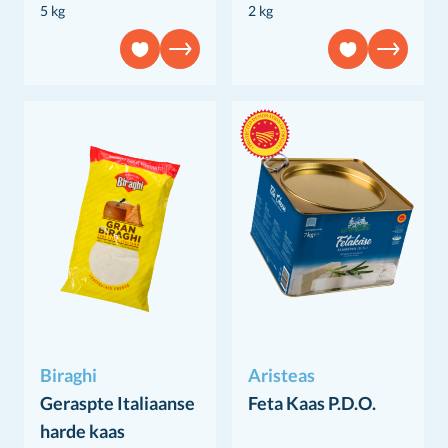
5 kg
2 kg
Biraghi
Aristeas
Geraspte Italiaanse
Feta Kaas P.D.O.
harde kaas