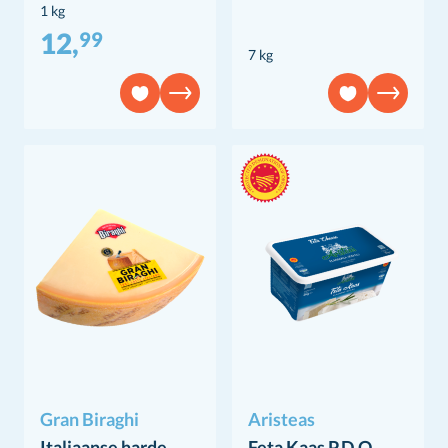
1 kg
12,
99
7 kg
Gran Biraghi
Aristeas
Italiaanse harde
Feta Kaas P.D.O.