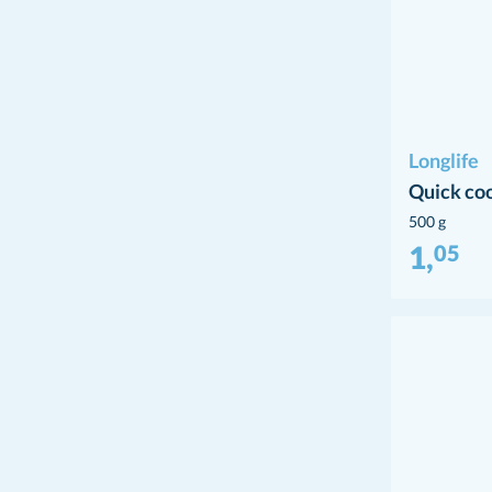
Longlife
Quick co
500 g
1,
05