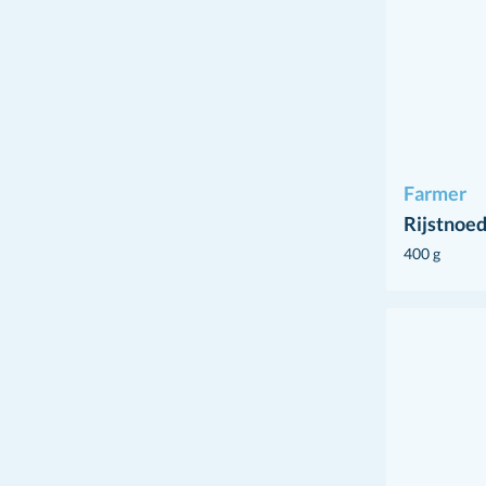
Farmer
Rijstnoed
400 g