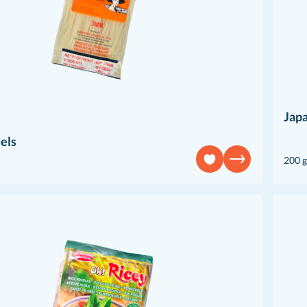
Jap
els
200 g