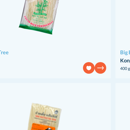
Tree
Big 
Kon
400 g