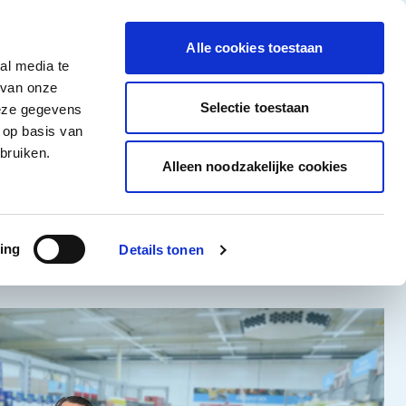
tigingen
Over ons
Vacatures
Veelgestelde vragen
Contact
Facebook li
Instagram
YouTu
Alle cookies toestaan
al media te
Non-Food
Alle deals
 van onze
tegory
 for Diepvriesproducten category
how submenu for Dranken category
Show submenu for Non-Food category
Selectie toestaan
deze gegevens
 op basis van
Word klant
bruiken.
Alleen noodzakelijke cookies
ing
Details tonen