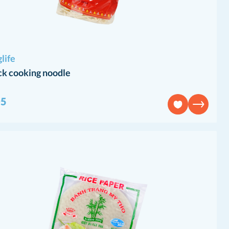
life
ck cooking noodle
05