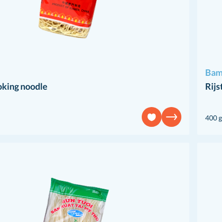
Bam
oking noodle
Rijs
400 g