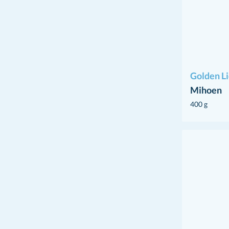
Golden L
Mihoen
400 g