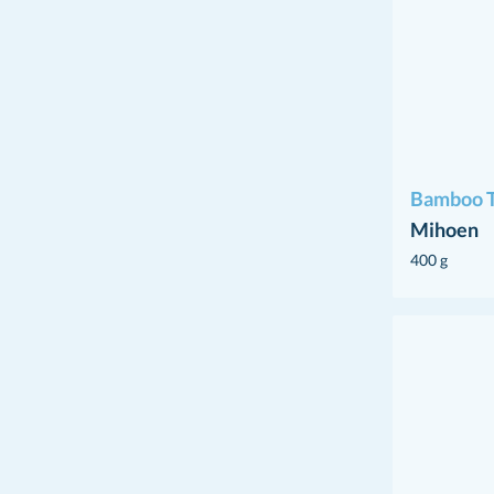
Bamboo 
Mihoen
400 g