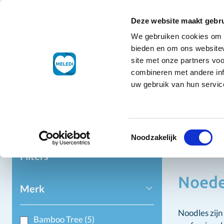
Ga naar de inhoud
+31 88 177 11 77
Klantenservice
Deze website maakt gebru
We gebruiken cookies om c
Droogwaren
bieden en om ons websitev
site met onze partners vo
combineren met andere inf
uw gebruik van hun service
Home
Dr
Toestemmingsselectie
Noed
Noodzakelijk
Filters
Noede
Merk
Noodles zijn 
Bamboo Tree
(5)