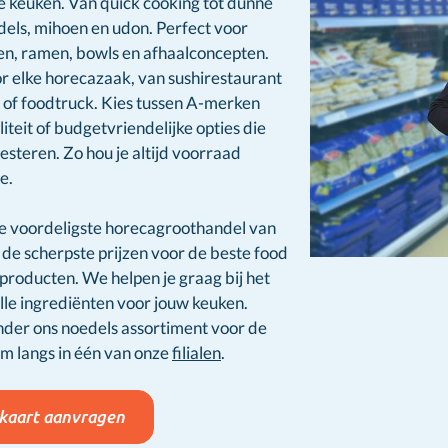
e keuken. Van quick cooking tot dunne
edels, mihoen en udon. Perfect voor
n, ramen, bowls en afhaalconcepten.
r elke horecazaak, van sushirestaurant
 of foodtruck. Kies tussen A-merken
iteit of budgetvriendelijke opties die
steren. Zo hou je altijd voorraad
e.
e voordeligste horecagroothandel van
de scherpste prijzen voor de beste food
producten. We helpen je graag bij het
lle ingrediënten voor jouw keuken.
nder ons noedels assortiment voor de
m langs in één van onze
filialen
.
kaart aanvragen