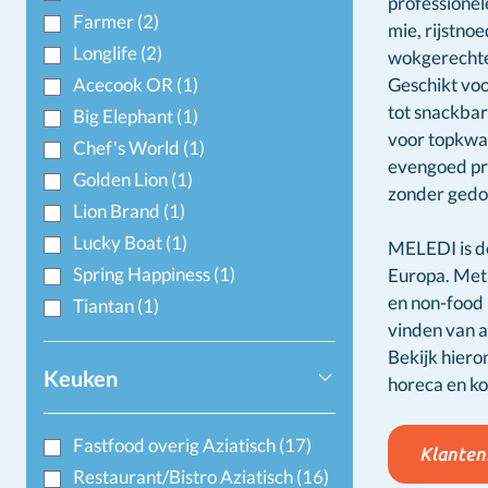
professionel
Farmer
(2)
mie, rijstno
Longlife
(2)
wokgerechte
Acecook OR
(1)
Geschikt voo
tot snackbar
Big Elephant
(1)
voor topkwal
Chef's World
(1)
evengoed pre
Golden Lion
(1)
zonder gedo
Lion Brand
(1)
Lucky Boat
(1)
MELEDI is d
Spring Happiness
(1)
Europa. Met 
en non-food 
Tiantan
(1)
vinden van a
Bekijk hiero
Keuken
horeca en ko
Fastfood overig Aziatisch
(17)
Klanten
Restaurant/Bistro Aziatisch
(16)