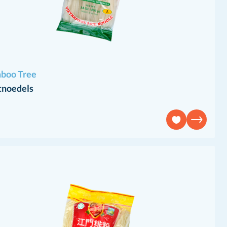
boo Tree
tnoedels