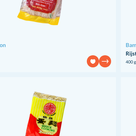
ion
Bam
Rijs
400 g