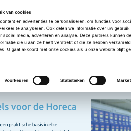
Ontvang deals
Word klant
Ves
ik van cookies
ontent en advertenties te personaliseren, om functies voor soci
Koelproducten
Diepvriesproducten
Dranken
erkeer te analyseren. Ook delen we informatie over uw gebruik
Show submenu for Droogwaren category
Show submenu for Koelproducten ca
Show submenu
S
or social media, adverteren en analyse. Deze partners kunnen 
ormatie die u aan ze heeft verstrekt of die ze hebben verzameld
s. U gaat akkoord met onze cookies als u onze website blijft ge
oogwaren
Noedels
els
Voorkeuren
Statistieken
Market
ls voor de Horeca
een praktische basis in elke