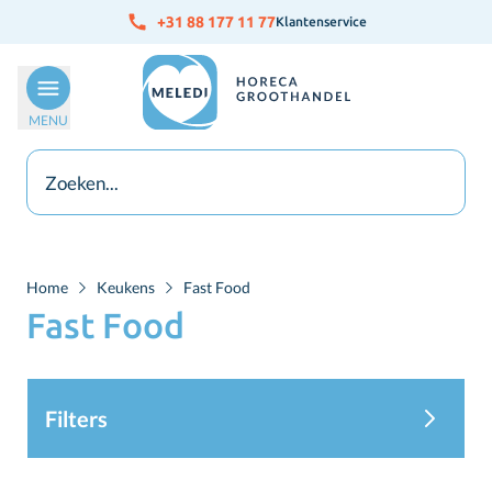
Ga naar de inhoud
+31 88 177 11 77
Klantenservice
MENU
Home
Keukens
Fast Food
Fast Food
Filters