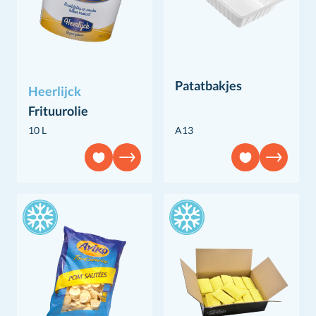
Patatbakjes
Heerlijck
Frituurolie
10 L
A13