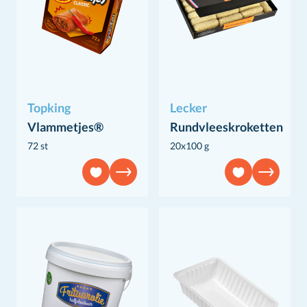
Topking
Lecker
Vlammetjes®
Rundvleeskroketten
72 st
20x100 g