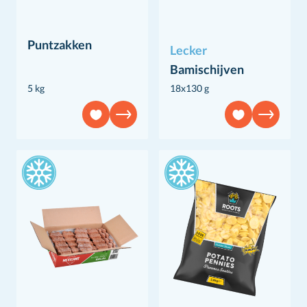
Puntzakken
Lecker
Bamischijven
5 kg
18x130 g