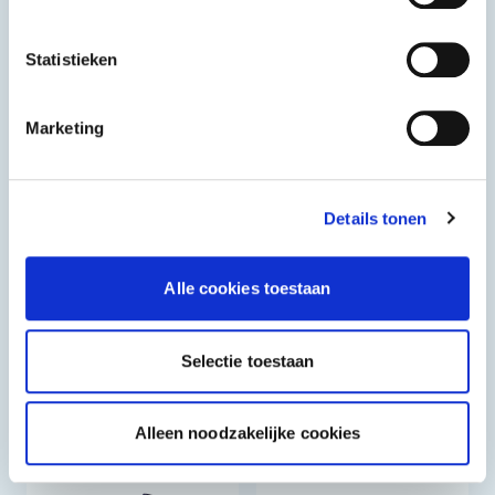
Statistieken
Marketing
Details tonen
Lydia
Lydia
Zongedroogde
Pizzasaus
Alle cookies toestaan
tomaten
3,1 L
4,25 L
Selectie toestaan
Alleen noodzakelijke cookies