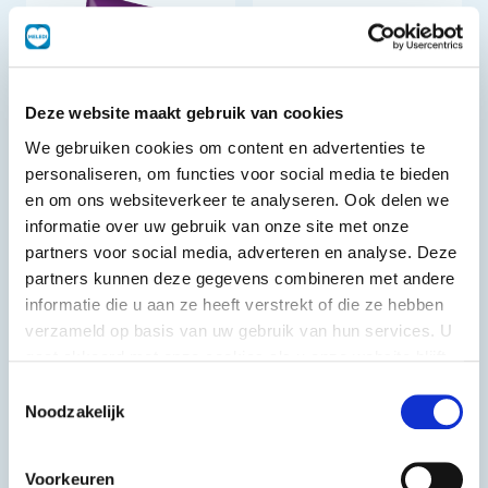
Deze website maakt gebruik van cookies
We gebruiken cookies om content en advertenties te
personaliseren, om functies voor social media te bieden
en om ons websiteverkeer te analyseren. Ook delen we
informatie over uw gebruik van onze site met onze
Gevulde
Lydia
partners voor social media, adverteren en analyse. Deze
wijnbladeren
Geraspte
partners kunnen deze gegevens combineren met andere
mozzarella 40%
informatie die u aan ze heeft verstrekt of die ze hebben
2 kg
2 kg
verzameld op basis van uw gebruik van hun services. U
gaat akkoord met onze cookies als u onze website blijft
gebruiken.
Toestemmingsselectie
Noodzakelijk
Voorkeuren