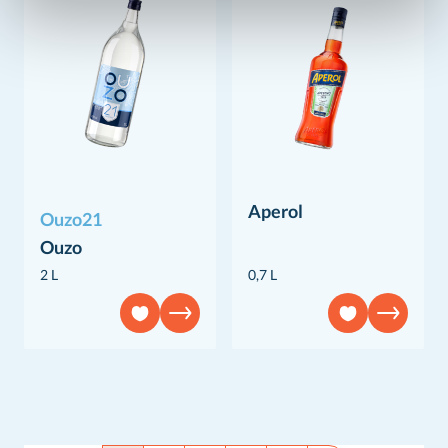
Aperol
Ouzo21
Ouzo
2 L
0,7 L