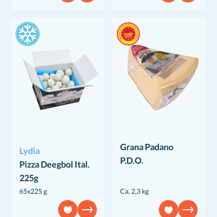
Grana Padano
Lydia
P.D.O.
Pizza Deegbol Ital.
225g
65x225 g
Ca, 2,3 kg