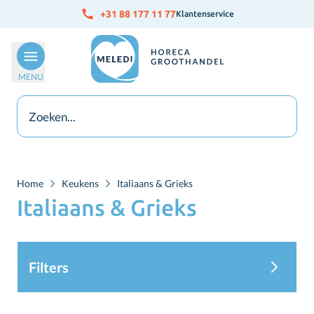
Ga naar de inhoud
+31 88 177 11 77
Klantenservice
MENU
Home
Keukens
Italiaans & Grieks
Italiaans & Grieks
Filters