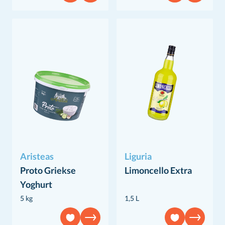
Aristeas
Liguria
Proto Griekse
Limoncello Extra
Yoghurt
5 kg
1,5 L