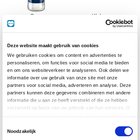
Ouzo
Kipburger
0,7 L
24 st
Deze website maakt gebruik van cookies
We gebruiken cookies om content en advertenties te
personaliseren, om functies voor social media te bieden
en om ons websiteverkeer te analyseren. Ook delen we
informatie over uw gebruik van onze site met onze
partners voor social media, adverteren en analyse. Deze
partners kunnen deze gegevens combineren met andere
informatie die u aan ze heeft verstrekt of die ze hebben
verzameld op basis van uw gebruik van hun services. U
Fanta Orange
Gember
gaat akkoord met onze cookies als u onze website blijft
12x500 ml
800 g
gebruiken.
Toestemmingsselectie
Noodzakelijk