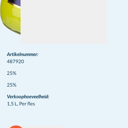
Artikelnummer:
487920
25%
Wine info
25%
Verkoophoeveelheid:
1,5 L,
Per fles