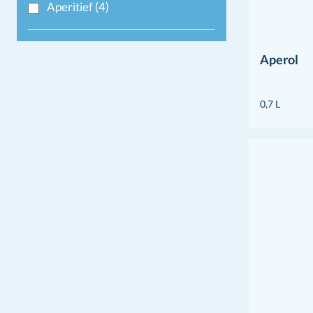
Aperitief
(4)
Aperol
0,7 L