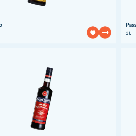
o
Pas
1 L