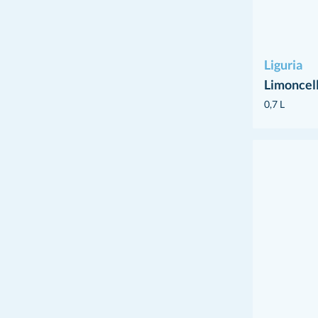
Liguria
Limoncell
0,7 L