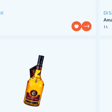
ti
Di 
Ama
1 L