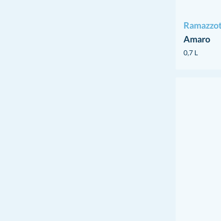
Ramazzot
Amaro
0,7 L