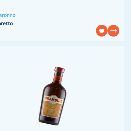
Saronno
retto