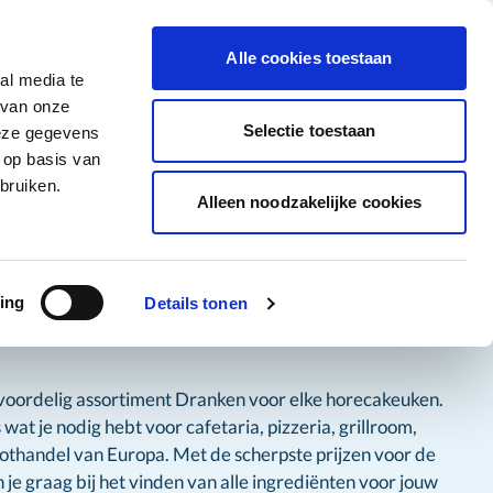
tigingen
Over ons
Vacatures
Veelgestelde vragen
Contact
Facebook li
Instagram
YouTu
Alle cookies toestaan
al media te
Non-Food
Alle deals
 van onze
tegory
 for Diepvriesproducten category
how submenu for Dranken category
Show submenu for Non-Food category
Selectie toestaan
deze gegevens
 op basis van
Word klant
bruiken.
Alleen noodzakelijke cookies
ing
Details tonen
 voordelig assortiment Dranken voor elke horecakeuken.
at je nodig hebt voor cafetaria, pizzeria, grillroom,
othandel van Europa. Met de scherpste prijzen voor de
je graag bij het vinden van alle ingrediënten voor jouw