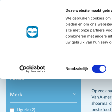
Ga naar de inhoud
+31 88 177 11 77
Klantenservice
Deze website maakt gebru
We gebruiken cookies om c
Droogwaren
bieden en om ons websitev
site met onze partners vo
combineren met andere inf
uw gebruik van hun service
Home
Dr
Toestemmingsselectie
Like
Noodzakelijk
Filters
Op zoek na
Merk
Van A-merke
shoarma, d
beste food 
Liguria
(2)