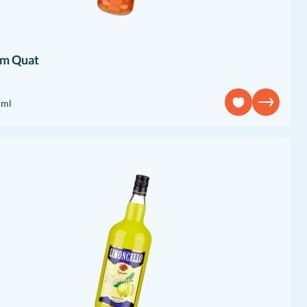
m Quat
 ml