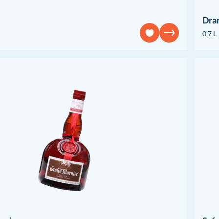
Dra
0,7 L