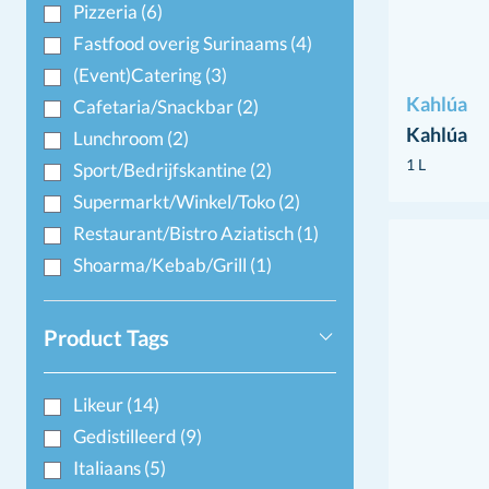
Pizzeria
(6)
Fastfood overig Surinaams
(4)
(Event)Catering
(3)
Kahlúa
Cafetaria/Snackbar
(2)
Kahlúa
Lunchroom
(2)
1 L
Sport/Bedrijfskantine
(2)
Supermarkt/Winkel/Toko
(2)
Restaurant/Bistro Aziatisch
(1)
Shoarma/Kebab/Grill
(1)
Product Tags
Likeur
(14)
Gedistilleerd
(9)
Italiaans
(5)