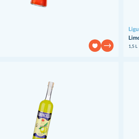
Ligu
Limo
1,5 L