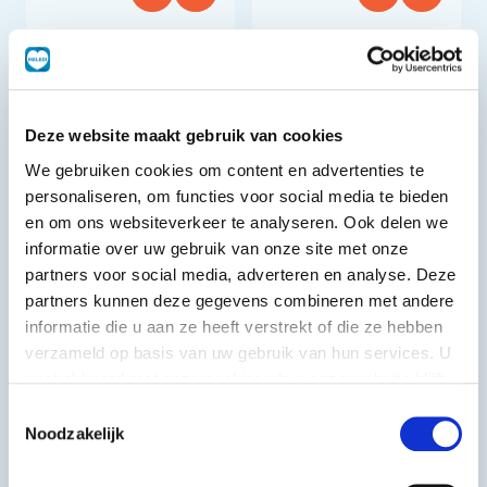
Deze website maakt gebruik van cookies
We gebruiken cookies om content en advertenties te
personaliseren, om functies voor social media te bieden
en om ons websiteverkeer te analyseren. Ook delen we
informatie over uw gebruik van onze site met onze
partners voor social media, adverteren en analyse. Deze
partners kunnen deze gegevens combineren met andere
informatie die u aan ze heeft verstrekt of die ze hebben
Chili Cheese
Iliana
verzameld op basis van uw gebruik van hun services. U
Nuggets
Griekse pita
gaat akkoord met onze cookies als u onze website blijft
gebruiken.
10 st
1 kg
Toestemmingsselectie
Noodzakelijk