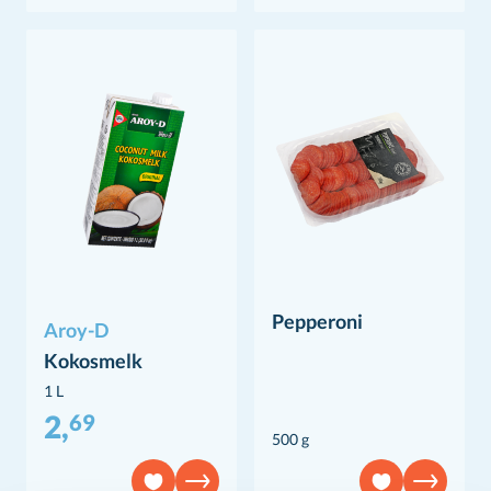
Pepperoni
Aroy-D
Kokosmelk
1 L
2,
69
500 g