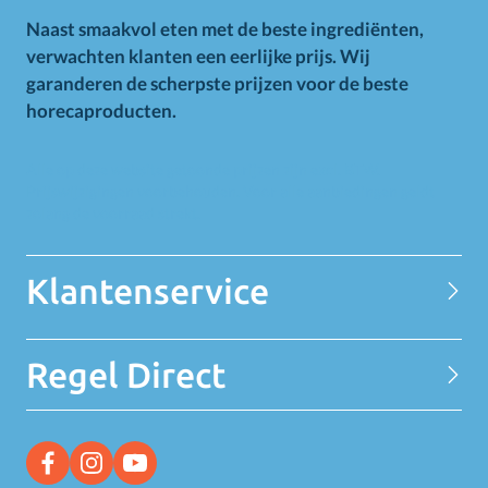
Naast smaakvol eten met de beste ingrediënten,
verwachten klanten een eerlijke prijs. Wij
garanderen de scherpste prijzen voor de beste
horecaproducten.
Alle op deze website getoonde prijzen zijn excl. BTW.
Prijswijzigingen voorbehouden. Voor alle aanbiedingen geldt
zolang de voorraad strekt.
Klantenservice
Contact
Regel Direct
Privacy Statement
Over MELEDI
Word klant
MELEDI vestigingen
Ontvang alle Deals
Vacatures