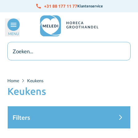
Ga naar de inhoud
+31 88 177 11 77
Klantenservice
MENU
Home
Keukens
Keukens
Filters