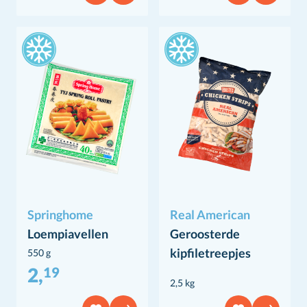
Springhome
Real American
Loempiavellen
Geroosterde
kipfiletreepjes
550 g
2,
19
2,5 kg