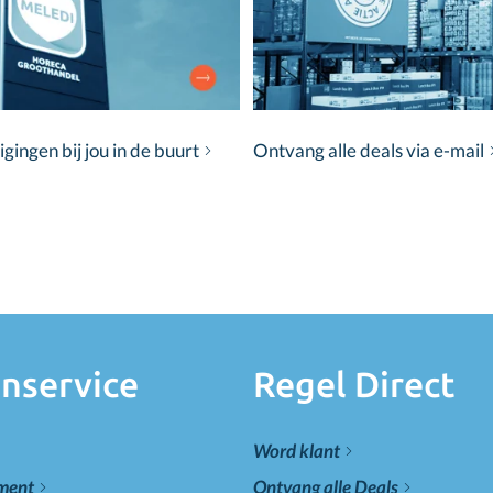
ingen bij jou in de buurt
Ontvang alle deals via e-mail
nservice
Regel Direct
Word klant
ement
Ontvang alle Deals