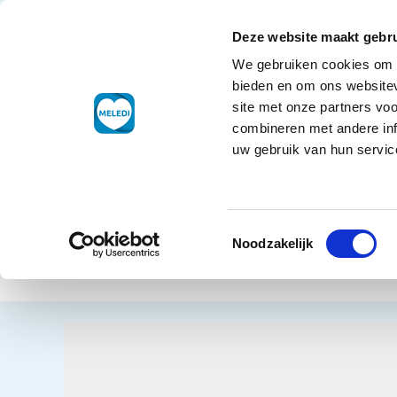
Ga naar de inhoud
+31 88 177 11 77
Klantenservice
Deze website maakt gebru
We gebruiken cookies om c
Droogwaren
bieden en om ons websitev
site met onze partners vo
combineren met andere inf
uw gebruik van hun service
Home
Dro
Toestemmingsselectie
Droo
Terug naar overzicht
Noodzakelijk