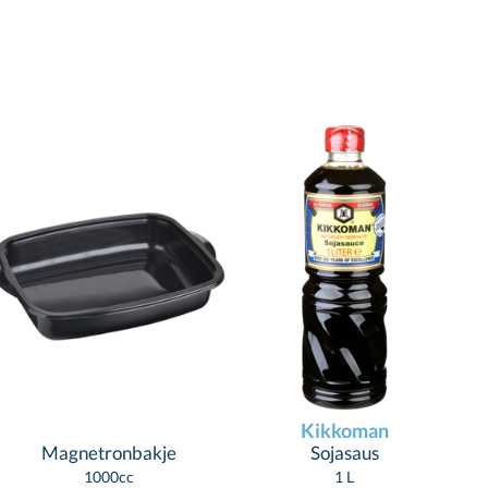
Kikkoman
Magnetronbakje
Sojasaus
1000cc
1 L