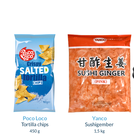
Poco Loco
Yanco
Tortilla chips
Sushigember
450 g
1,5 kg