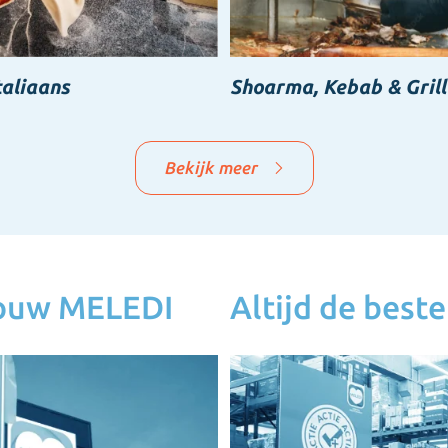
taliaans
Shoarma, Kebab & Grill
Bekijk meer
jouw MELEDI
Altijd de beste