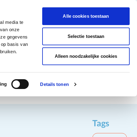
tigingen
Over ons
Vacatures
Veelgestelde vragen
Contact
Facebook li
Instagram
YouTu
Alle cookies toestaan
al media te
Non-Food
Alle deals
 van onze
tegory
 for Diepvriesproducten category
how submenu for Dranken category
Show submenu for Non-Food category
Selectie toestaan
deze gegevens
 op basis van
Word klant
bruiken.
Alleen noodzakelijke cookies
ing
Details tonen
Tags