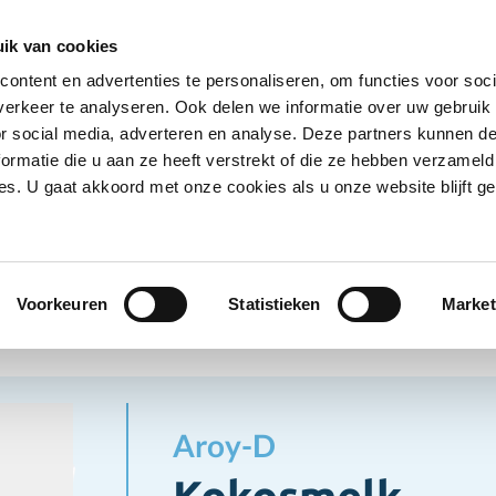
Ontvang deals
Word klant
Ves
ik van cookies
ontent en advertenties te personaliseren, om functies voor soci
Koelproducten
Diepvriesproducten
Dranken
erkeer te analyseren. Ook delen we informatie over uw gebruik
Show submenu for Droogwaren category
Show submenu for Koelproducten ca
Show submenu
S
or social media, adverteren en analyse. Deze partners kunnen 
ormatie die u aan ze heeft verstrekt of die ze hebben verzameld
s. U gaat akkoord met onze cookies als u onze website blijft ge
ogwaren
Droogwaren overig
Kokosmelk
gwaren overig
Voorkeuren
Statistieken
Market
Aroy-D