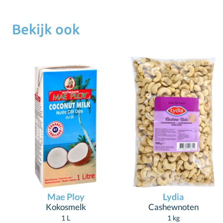
Bekijk ook
Mae Ploy
Lydia
Kokosmelk
Cashewnoten
1 L
1 kg