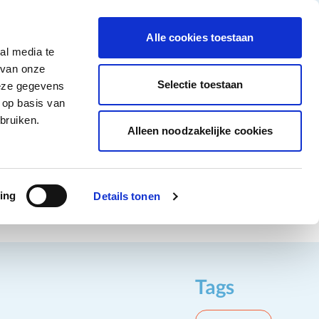
tigingen
Over ons
Vacatures
Veelgestelde vragen
Contact
Facebook li
Instagram
YouTu
Alle cookies toestaan
al media te
Non-Food
Alle deals
 van onze
tegory
 for Diepvriesproducten category
how submenu for Dranken category
Show submenu for Non-Food category
Selectie toestaan
deze gegevens
 op basis van
Word klant
bruiken.
Alleen noodzakelijke cookies
ing
Details tonen
Tags