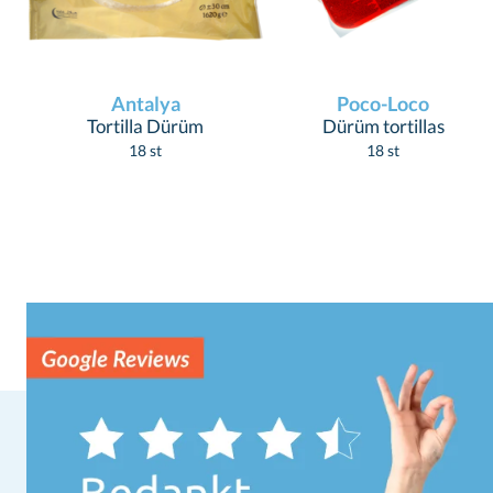
Antalya
Poco-Loco
Tortilla Dürüm
Dürüm tortillas
18 st
18 st