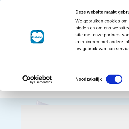
Ga naar de inhoud
+31 88 177 11 77
Klantenservice
Deze website maakt gebru
We gebruiken cookies om c
Droogwaren
bieden en om ons websitev
site met onze partners vo
combineren met andere inf
uw gebruik van hun service
Home
Dro
Toestemmingsselectie
Broo
Terug naar overzicht
Noodzakelijk