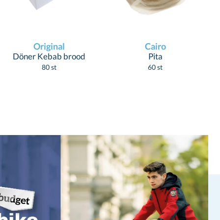
Original
Cairo
Döner Kebab brood
Pita
80 st
60 st