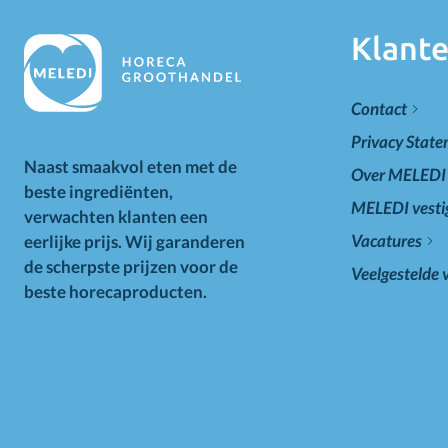
Klante
Contact
Privacy Stat
Naast smaakvol eten met de
Over MELEDI
beste ingrediënten,
MELEDI vesti
verwachten klanten een
Vacatures
eerlijke prijs. Wij garanderen
de scherpste prijzen voor de
Veelgestelde 
beste horecaproducten.
Alle op deze website getoonde prijzen
zijn excl. BTW. Prijswijzigingen
voorbehouden. Voor alle
aanbiedingen geldt zolang de
voorraad strekt.