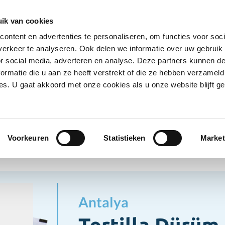
Ontvang deals
Word klant
Ves
ik van cookies
ontent en advertenties te personaliseren, om functies voor soci
Koelproducten
Diepvriesproducten
Dranken
erkeer te analyseren. Ook delen we informatie over uw gebruik
Show submenu for Droogwaren category
Show submenu for Koelproducten ca
Show submenu
S
or social media, adverteren en analyse. Deze partners kunnen 
ormatie die u aan ze heeft verstrekt of die ze hebben verzameld
s. U gaat akkoord met onze cookies als u onze website blijft ge
ogwaren
Brood
Tortilla Dürüm
d
Voorkeuren
Statistieken
Market
Antalya