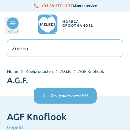
Ga naar de inhoud
+31 88 177 11 77
Klantenservice
MENU
Home
Koelproducten
A.G.F.
AGF Knoflook
A.G.F.
Terug naar overzicht
AGF Knoflook
Gepeld