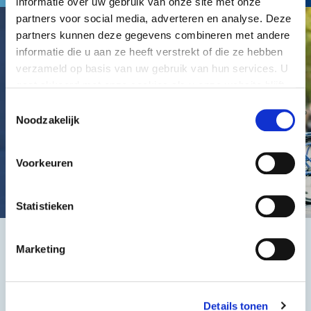
informatie over uw gebruik van onze site met onze
partners voor social media, adverteren en analyse. Deze
partners kunnen deze gegevens combineren met andere
informatie die u aan ze heeft verstrekt of die ze hebben
verzameld op basis van uw gebruik van hun services. U
gaat akkoord met onze cookies als u onze website blijft
gebruiken.
Toestemmingsselectie
Noodzakelijk
Voorkeuren
Statistieken
Marketing
Het beste, de goedkoopste
Details tonen