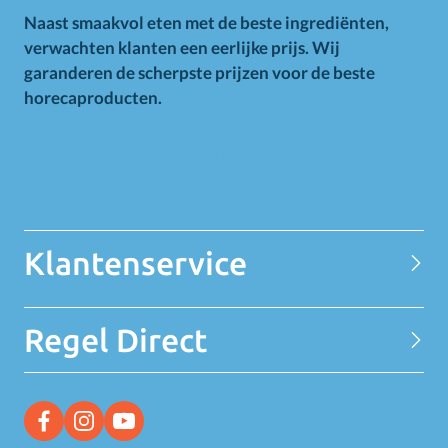
Naast smaakvol eten met de beste ingrediënten,
verwachten klanten een eerlijke prijs. Wij
garanderen de scherpste prijzen voor de beste
horecaproducten.
Alle op deze website getoonde prijzen zijn excl. BTW.
Prijswijzigingen voorbehouden. Voor alle aanbiedingen geldt
zolang de voorraad strekt.
Klantenservice
Contact
Regel Direct
Privacy Statement
Over MELEDI
Word klant
MELEDI vestigingen
Ontvang alle Deals
Vacatures