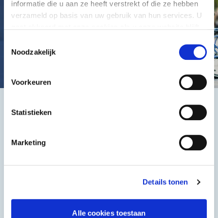
informatie die u aan ze heeft verstrekt of die ze hebben
verzameld op basis van uw gebruik van hun services. U
gaat akkoord met onze cookies als u onze website blijft
gebruiken.
Toestemmingsselectie
Noodzakelijk
Voorkeuren
Statistieken
Het beste, de goedkoopste
Marketing
Details tonen
Halal
Grieks & Italiaans
Alle cookies toestaan