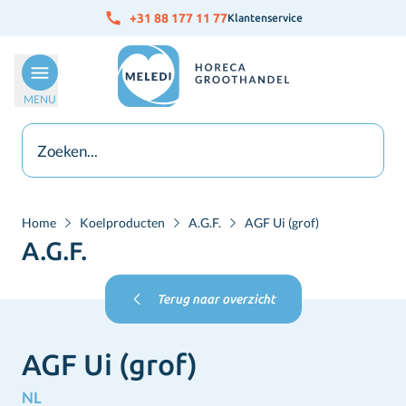
Ga naar de inhoud
+31 88 177 11 77
Klantenservice
MENU
Home
Koelproducten
A.G.F.
AGF Ui (grof)
A.G.F.
Terug naar overzicht
AGF Ui (grof)
NL