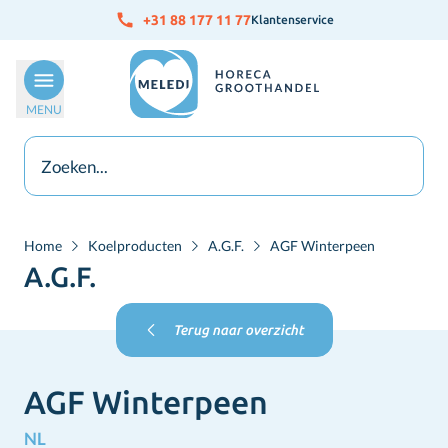
Ga naar de inhoud
+31 88 177 11 77
Klantenservice
MENU
Home
Koelproducten
A.G.F.
AGF Winterpeen
A.G.F.
Terug naar overzicht
AGF Winterpeen
NL