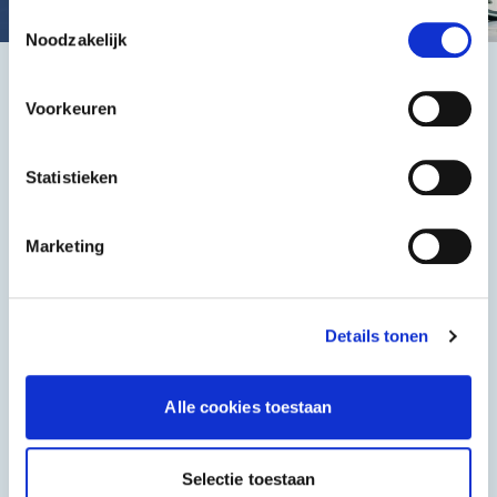
gebruiken.
Toestemmingsselectie
Noodzakelijk
Het beste, de goedkoopste
Voorkeuren
Statistieken
Marketing
Halal
Grieks & Italiaans
Details tonen
Alle cookies toestaan
Selectie toestaan