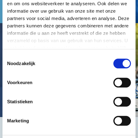
en om ons websiteverkeer te analyseren. Ook delen we
informatie over uw gebruik van onze site met onze
partners voor social media, adverteren en analyse. Deze
partners kunnen deze gegevens combineren met andere
informatie die u aan ze heeft verstrekt of die ze hebben
verzameld op basis van uw gebruik van hun services. U
gaat akkoord met onze cookies als u onze website blijft
gebruiken.
Toestemmingsselectie
Noodzakelijk
Voorkeuren
Statistieken
Marketing
Het beste, de goedkoopste