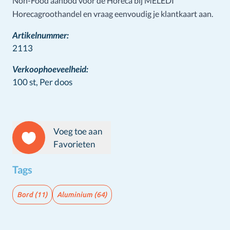
Non-Food aanbod voor de Horeca bij MELEDI
Horecagroothandel en vraag eenvoudig je klantkaart aan.
Artikelnummer:
2113
Verkoophoeveelheid:
100 st,
Per doos
Voeg toe aan
Favorieten
Tags
Bord
(11)
Aluminium
(64)