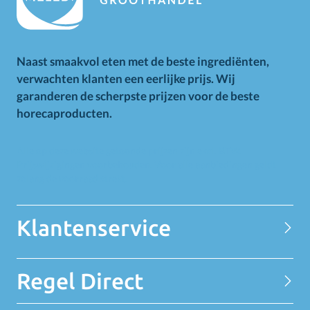
Naast smaakvol eten met de beste ingrediënten,
verwachten klanten een eerlijke prijs. Wij
garanderen de scherpste prijzen voor de beste
horecaproducten.
Alle op deze website getoonde prijzen zijn excl. BTW.
Prijswijzigingen voorbehouden. Voor alle aanbiedingen geldt
zolang de voorraad strekt.
Klantenservice
Contact
Regel Direct
Privacy Statement
Over MELEDI