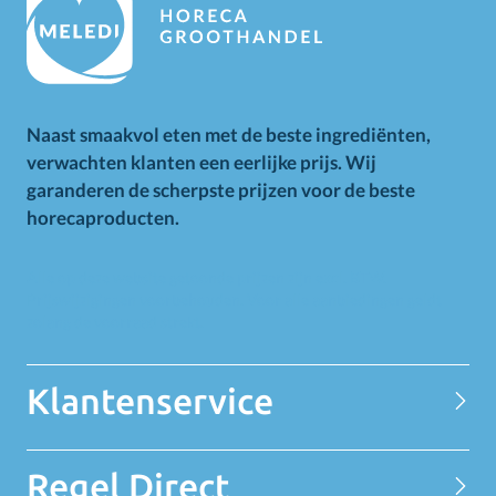
Naast smaakvol eten met de beste ingrediënten,
verwachten klanten een eerlijke prijs. Wij
garanderen de scherpste prijzen voor de beste
horecaproducten.
Alle op deze website getoonde prijzen zijn excl. BTW.
Prijswijzigingen voorbehouden. Voor alle aanbiedingen geldt
zolang de voorraad strekt.
Klantenservice
Contact
Regel Direct
Privacy Statement