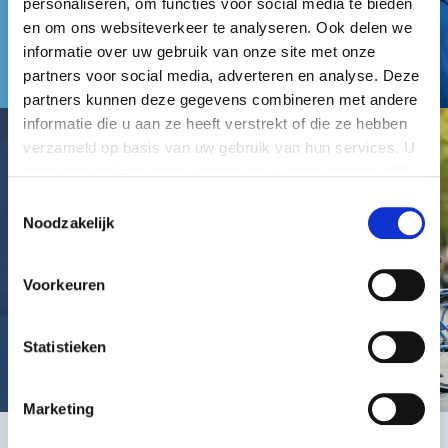
personaliseren, om functies voor social media te bieden
en om ons websiteverkeer te analyseren. Ook delen we
informatie over uw gebruik van onze site met onze
partners voor social media, adverteren en analyse. Deze
partners kunnen deze gegevens combineren met andere
informatie die u aan ze heeft verstrekt of die ze hebben
verzameld op basis van uw gebruik van hun services. U
gaat akkoord met onze cookies als u onze website blijft
gebruiken.
Toestemmingsselectie
Noodzakelijk
Voorkeuren
Statistieken
Marketing