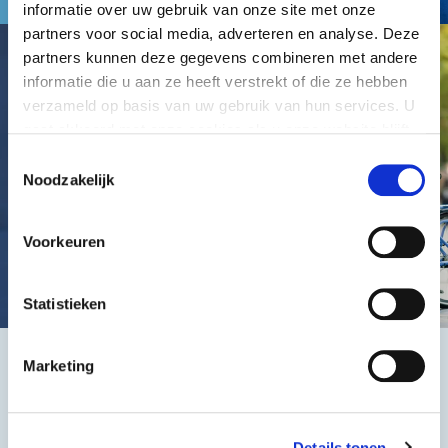
informatie over uw gebruik van onze site met onze
partners voor social media, adverteren en analyse. Deze
partners kunnen deze gegevens combineren met andere
informatie die u aan ze heeft verstrekt of die ze hebben
verzameld op basis van uw gebruik van hun services. U
gaat akkoord met onze cookies als u onze website blijft
gebruiken.
Toestemmingsselectie
Noodzakelijk
Voorkeuren
Statistieken
Marketing
Het beste, de goedkoopste
Details tonen