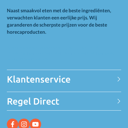
Naast smaakvol eten met de beste ingrediënten,
verwachten klanten een eerlijke prijs. Wij
garanderen de scherpste prijzen voor de beste
horecaproducten.
Alle op deze website getoonde prijzen zijn excl. BTW.
Prijswijzigingen voorbehouden. Voor alle aanbiedingen geldt
zolang de voorraad strekt.
Klantenservice
Contact
Regel Direct
Privacy Statement
Over MELEDI
Word klant
MELEDI vestigingen
Ontvang alle Deals