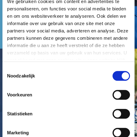
We gebruiken cookies om content en advertenties te
personaliseren, om functies voor social media te bieden
en om ons websiteverkeer te analyseren. Ook delen we
informatie over uw gebruik van onze site met onze
partners voor social media, adverteren en analyse. Deze
partners kunnen deze gegevens combineren met andere
informatie die u aan ze heeft verstrekt of die ze hebben
verzameld op basis van uw gebruik van hun services. U
gaat akkoord met onze cookies als u onze website blijft
gebruiken.
Toestemmingsselectie
Noodzakelijk
Voorkeuren
Statistieken
Marketing