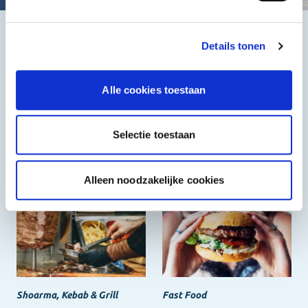
Details tonen
Het beste, de goedkoopste
Alle cookies toestaan
Selectie toestaan
Halal
Grieks & Italiaans
Alleen noodzakelijke cookies
Shoarma, Kebab & Grill
Fast Food