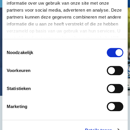
informatie over uw gebruik van onze site met onze
partners voor social media, adverteren en analyse. Deze
partners kunnen deze gegevens combineren met andere
informatie die u aan ze heeft verstrekt of die ze hebben
verzameld op basis van uw gebruik van hun services. U
gaat akkoord met onze cookies als u onze website blijft
gebruiken.
Toestemmingsselectie
Noodzakelijk
Voorkeuren
Statistieken
Marketing
Het beste, de goedkoopste