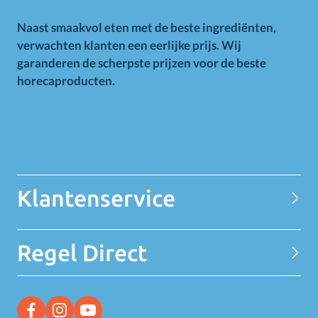
Naast smaakvol eten met de beste ingrediënten,
verwachten klanten een eerlijke prijs. Wij
garanderen de scherpste prijzen voor de beste
horecaproducten.
Alle op deze website getoonde prijzen zijn excl. BTW.
Prijswijzigingen voorbehouden. Voor alle aanbiedingen geldt
zolang de voorraad strekt.
Klantenservice
Contact
Regel Direct
Privacy Statement
Over MELEDI
Word klant
MELEDI vestigingen
Ontvang alle Deals