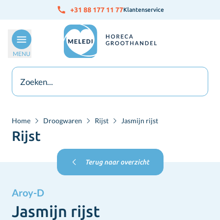
Ga naar de inhoud
+31 88 177 11 77
Klantenservice
MENU
Home
Droogwaren
Rijst
Jasmijn rijst
Rijst
Terug naar overzicht
Aroy-D
Jasmijn rijst