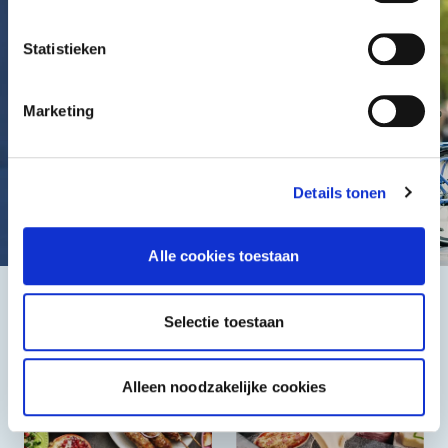
Statistieken
Marketing
Details tonen
Alle cookies toestaan
Het beste, de goedkoopste
Selectie toestaan
Alleen noodzakelijke cookies