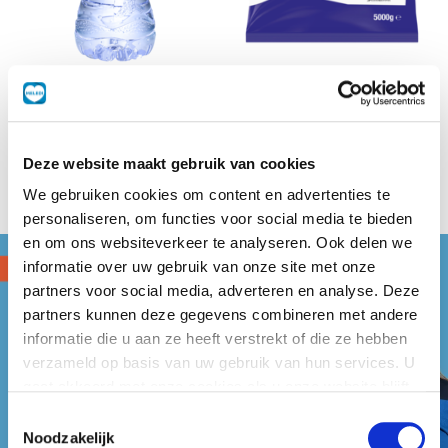
Spa
Pom'Plus
24x330 ml
2x5 kg
Deze website maakt gebruik van cookies
We gebruiken cookies om content en advertenties te
personaliseren, om functies voor social media te bieden
en om ons websiteverkeer te analyseren. Ook delen we
informatie over uw gebruik van onze site met onze
partners voor social media, adverteren en analyse. Deze
partners kunnen deze gegevens combineren met andere
informatie die u aan ze heeft verstrekt of die ze hebben
verzameld op basis van uw gebruik van hun services. U
gaat akkoord met onze cookies als u onze website blijft
gebruiken.
Toestemmingsselectie
Noodzakelijk