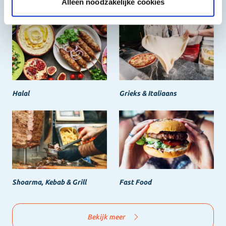
Het beste, de goedkoopste
Alleen noodzakelijke cookies
Halal
Grieks & Italiaans
Shoarma, Kebab & Grill
Fast Food
Bekijk meer