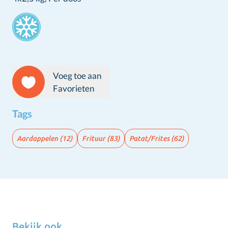
Stamps
Voeg toe aan
Favorieten
Tags
Aardappelen
(12)
Frituur
(83)
Patat/Frites
(62)
Bekijk ook