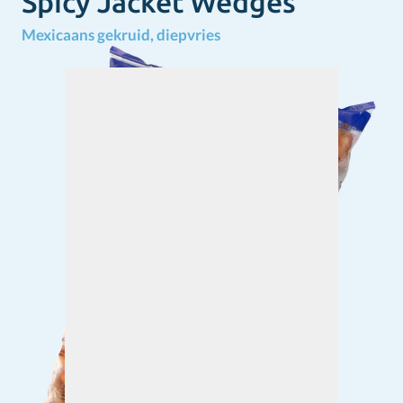
Spicy Jacket Wedges
Mexicaans gekruid, diepvries