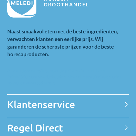
Naast smaakvol eten met de beste ingrediënten,
verwachten klanten een eerlijke prijs. Wij
garanderen de scherpste prijzen voor de beste
horecaproducten.
Alle op deze website getoonde prijzen zijn excl. BTW.
Prijswijzigingen voorbehouden. Voor alle aanbiedingen geldt
zolang de voorraad strekt.
Klantenservice
Contact
Regel Direct
Privacy Statement