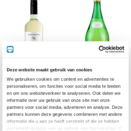
Deze website maakt gebruik van cookies
Pinot Grigio
Frizzantino
We gebruiken cookies om content en advertenties te
0,75 L
1,5 L
personaliseren, om functies voor social media te bieden
en om ons websiteverkeer te analyseren. Ook delen we
informatie over uw gebruik van onze site met onze
partners voor social media, adverteren en analyse. Deze
partners kunnen deze gegevens combineren met andere
informatie die u aan ze heeft verstrekt of die ze hebben
verzameld op basis van uw gebruik van hun services. U