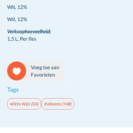
Wit, 12%
Wine info
Wit, 12%
Verkoophoeveelheid:
1,5 L,
Per fles
Voeg toe aan
Favorieten
Tags
Witte Wijn
(65)
Italiaans
(148)