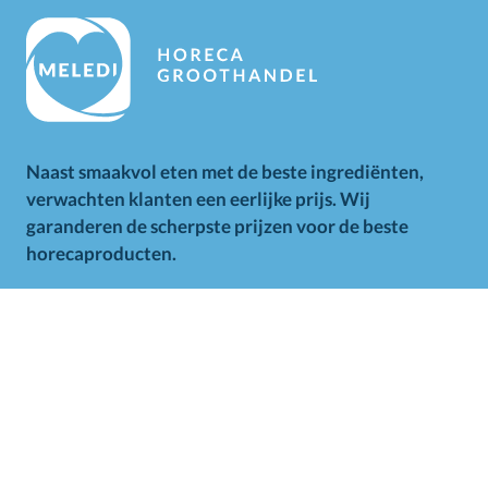
Naast smaakvol eten met de beste ingrediënten,
verwachten klanten een eerlijke prijs. Wij
garanderen de scherpste prijzen voor de beste
horecaproducten.
Alle op deze website getoonde prijzen zijn excl. BTW.
Prijswijzigingen voorbehouden. Voor alle aanbiedingen geldt
zolang de voorraad strekt.
Klantenservice
Contact