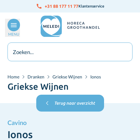
Ga naar de inhoud
+31 88 177 11 77
Klantenservice
MENU
Home
Dranken
Griekse Wijnen
Ionos
Griekse Wijnen
Terug naar overzicht
Cavino
Ionos