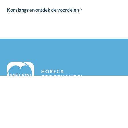
Kom langs en ontdek de voordelen
Naast smaakvol eten met de beste ingrediënten,
verwachten klanten een eerlijke prijs. Wij
garanderen de scherpste prijzen voor de beste
horecaproducten.