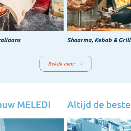
taliaans
Shoarma, Kebab & Grill
Bekijk meer
jouw MELEDI
Altijd de beste