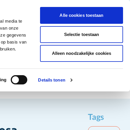
tigingen
Over ons
Vacatures
Veelgestelde vragen
Contact
Facebook li
Instagram
YouTu
Alle cookies toestaan
al media te
Non-Food
Alle deals
 van onze
tegory
 for Diepvriesproducten category
how submenu for Dranken category
Show submenu for Non-Food category
Selectie toestaan
deze gegevens
 op basis van
Word klant
bruiken.
Alleen noodzakelijke cookies
ing
Details tonen
Tags