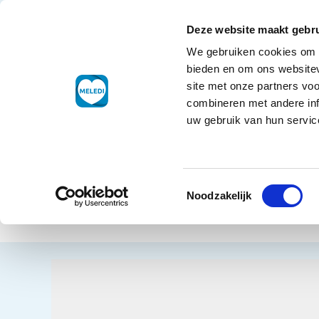
Ga naar de inhoud
+31 88 177 11 77
Klantenservice
Deze website maakt gebru
We gebruiken cookies om c
Droogwaren
bieden en om ons websitev
site met onze partners vo
combineren met andere inf
uw gebruik van hun service
Home
Non
Toestemmingsselectie
Pizz
Terug naar overzicht
Noodzakelijk