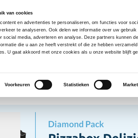
Ontvang deals
Word klant
Ves
ik van cookies
ontent en advertenties te personaliseren, om functies voor soci
Koelproducten
Diepvriesproducten
Dranken
erkeer te analyseren. Ook delen we informatie over uw gebruik
Show submenu for Droogwaren category
Show submenu for Koelproducten ca
Show submenu
S
or social media, adverteren en analyse. Deze partners kunnen 
ormatie die u aan ze heeft verstrekt of die ze hebben verzameld
s. U gaat akkoord met onze cookies als u onze website blijft ge
-Food
Pizzadozen
Pizzabox Deliziosa
adozen
Voorkeuren
Statistieken
Market
Diamond Pack