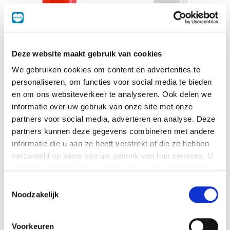
Deze website maakt gebruik van cookies
We gebruiken cookies om content en advertenties te
personaliseren, om functies voor social media te bieden
Portioneer knijpfles
Portioneer knijpfles
en om ons websiteverkeer te analyseren. Ook delen we
1 st
1 st
informatie over uw gebruik van onze site met onze
partners voor social media, adverteren en analyse. Deze
partners kunnen deze gegevens combineren met andere
informatie die u aan ze heeft verstrekt of die ze hebben
verzameld op basis van uw gebruik van hun services. U
gaat akkoord met onze cookies als u onze website blijft
gebruiken.
Toestemmingsselectie
Noodzakelijk
Voorkeuren