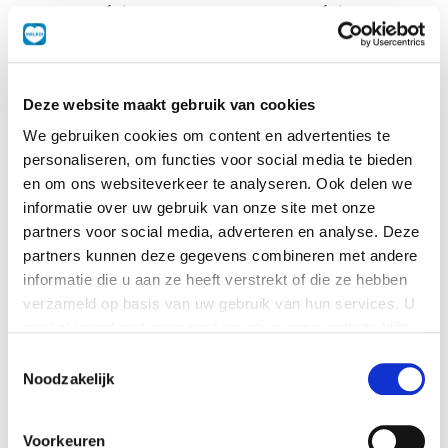
1 st
1 st
Deze website maakt gebruik van cookies
We gebruiken cookies om content en advertenties te
personaliseren, om functies voor social media te bieden
en om ons websiteverkeer te analyseren. Ook delen we
informatie over uw gebruik van onze site met onze
partners voor social media, adverteren en analyse. Deze
partners kunnen deze gegevens combineren met andere
informatie die u aan ze heeft verstrekt of die ze hebben
Portioneer knijpfles
Vork
verzameld op basis van uw gebruik van hun services. U
1 st
180mm
gaat akkoord met onze cookies als u onze website blijft
gebruiken.
Toestemmingsselectie
Noodzakelijk
Voorkeuren