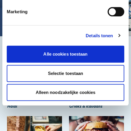
Marketing
Details tonen
Het beste, de goedkoopste
Alle cookies toestaan
Selectie toestaan
Alleen noodzakelijke cookies
Halal
Grieks & Italiaans