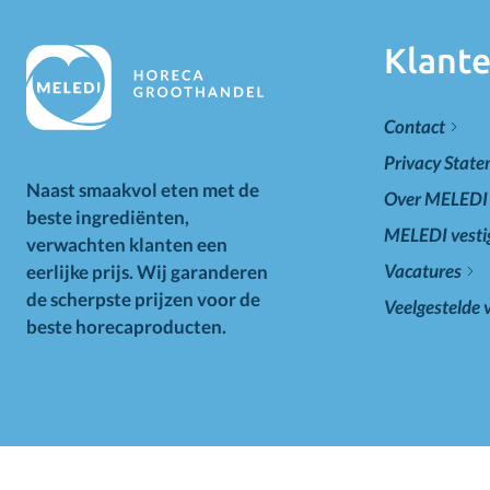
Klante
Contact
Privacy Stat
Naast smaakvol eten met de
Over MELEDI
beste ingrediënten,
MELEDI vesti
verwachten klanten een
Vacatures
eerlijke prijs. Wij garanderen
de scherpste prijzen voor de
Veelgestelde 
beste horecaproducten.
Alle op deze website getoonde prijzen
zijn excl. BTW. Prijswijzigingen
voorbehouden. Voor alle
aanbiedingen geldt zolang de
voorraad strekt.