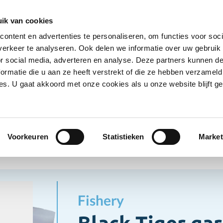
Ontvang deals
Word klant
Ves
ik van cookies
ontent en advertenties te personaliseren, om functies voor soci
Koelproducten
Diepvriesproducten
Dranken
erkeer te analyseren. Ook delen we informatie over uw gebruik
Show submenu for Droogwaren category
Show submenu for Koelproducten ca
Show submenu
S
or social media, adverteren en analyse. Deze partners kunnen 
ormatie die u aan ze heeft verstrekt of die ze hebben verzameld
s. U gaat akkoord met onze cookies als u onze website blijft ge
pvriesproducten
Vis/Zeevruchten
Black Tiger garnalen
Zeevruchten
Voorkeuren
Statistieken
Market
Fishery