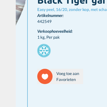
Black Tiger ga
Easy peel, 16/20, zonder kop, met scha
Artikelnummer:
442549
Verkoophoeveelheid:
1 kg,
Per pak
Stamps
Voeg toe aan
Favorieten