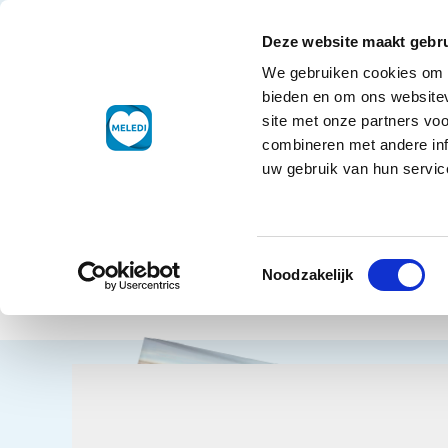
Ga naar de inhoud
+31 88 177 11 77
Klantenservice
Deze website maakt gebru
We gebruiken cookies om c
Droogwaren
bieden en om ons websitev
site met onze partners vo
combineren met andere inf
uw gebruik van hun service
Home
Die
Toestemmingsselectie
Vis/
Terug naar overzicht
Noodzakelijk