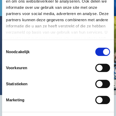
en om ons websiteverkeer te analyseren. Ook delen we
informatie over uw gebruik van onze site met onze
partners voor social media, adverteren en analyse. Deze
partners kunnen deze gegevens combineren met andere
informatie die u aan ze heeft verstrekt of die ze hebben
verzameld op basis van uw gebruik van hun services. U
gaat akkoord met onze cookies als u onze website blijft
gebruiken.
Toestemmingsselectie
Noodzakelijk
Voorkeuren
Statistieken
Marketing
Het beste, de goedkoopste