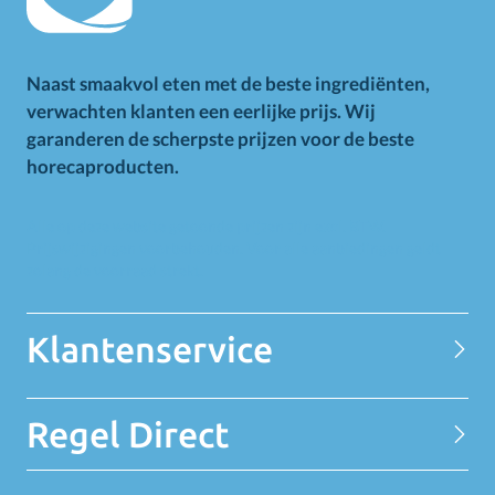
Naast smaakvol eten met de beste ingrediënten,
verwachten klanten een eerlijke prijs. Wij
garanderen de scherpste prijzen voor de beste
horecaproducten.
Alle op deze website getoonde prijzen zijn excl. BTW.
Prijswijzigingen voorbehouden. Voor alle aanbiedingen geldt
zolang de voorraad strekt.
Klantenservice
Contact
Regel Direct
Privacy Statement
Over MELEDI
Word klant