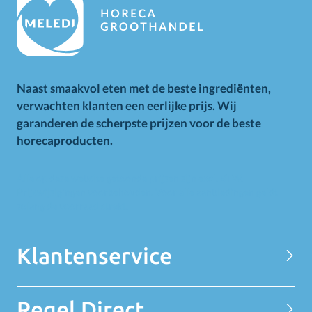
Naast smaakvol eten met de beste ingrediënten,
verwachten klanten een eerlijke prijs. Wij
garanderen de scherpste prijzen voor de beste
horecaproducten.
Alle op deze website getoonde prijzen zijn excl. BTW.
Prijswijzigingen voorbehouden. Voor alle aanbiedingen geldt
zolang de voorraad strekt.
Klantenservice
Contact
Regel Direct
Privacy Statement