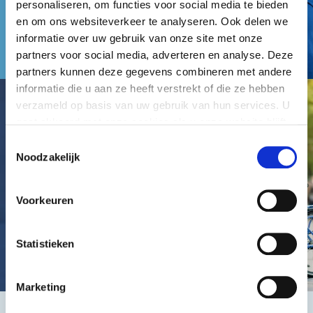
personaliseren, om functies voor social media te bieden
en om ons websiteverkeer te analyseren. Ook delen we
informatie over uw gebruik van onze site met onze
partners voor social media, adverteren en analyse. Deze
partners kunnen deze gegevens combineren met andere
informatie die u aan ze heeft verstrekt of die ze hebben
verzameld op basis van uw gebruik van hun services. U
gaat akkoord met onze cookies als u onze website blijft
gebruiken.
Toestemmingsselectie
Noodzakelijk
Voorkeuren
Statistieken
Marketing