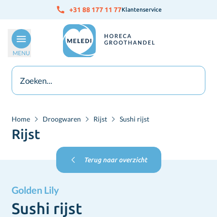
Ga naar de inhoud
+31 88 177 11 77
Klantenservice
MENU
Home
Droogwaren
Rijst
Sushi rijst
Rijst
Terug naar overzicht
Golden Lily
Sushi rijst