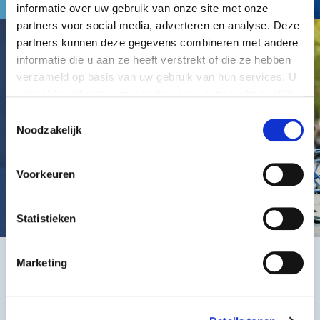
informatie over uw gebruik van onze site met onze
partners voor social media, adverteren en analyse. Deze
partners kunnen deze gegevens combineren met andere
informatie die u aan ze heeft verstrekt of die ze hebben
verzameld op basis van uw gebruik van hun services. U
gaat akkoord met onze cookies als u onze website blijft
gebruiken.
Toestemmingsselectie
Noodzakelijk
Voorkeuren
Statistieken
Marketing
Het beste, de goedkoopste