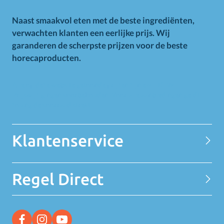
Naast smaakvol eten met de beste ingrediënten,
verwachten klanten een eerlijke prijs. Wij
garanderen de scherpste prijzen voor de beste
horecaproducten.
Alle op deze website getoonde prijzen zijn excl. BTW.
Prijswijzigingen voorbehouden. Voor alle aanbiedingen geldt
zolang de voorraad strekt.
Klantenservice
Contact
Regel Direct
Privacy Statement
Over MELEDI
Word klant
MELEDI vestigingen
Ontvang alle Deals