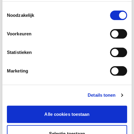
gebruiken.
Toestemmingsselectie
Noodzakelijk
Voorkeuren
Vodka
Vodka
Statistieken
0,7 L
0,7 L
Marketing
Details tonen
Alle cookies toestaan
Selectie toestaan