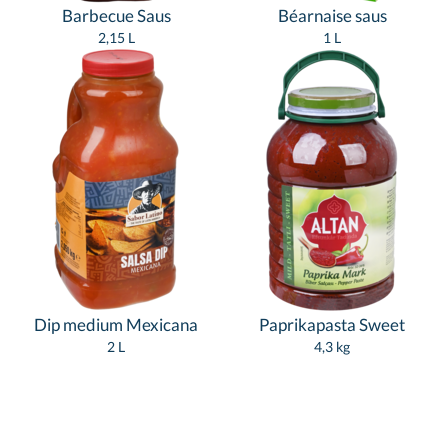
Barbecue Saus
Béarnaise saus
2,15 L
1 L
Dip medium Mexicana
Paprikapasta Sweet
2 L
4,3 kg