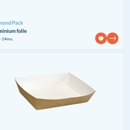
mond Pack
inium folie
-14mu.