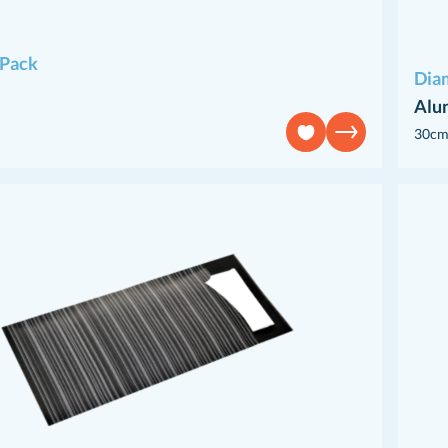
Pack
Dia
Alum
30cm