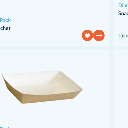
Dia
Sna
Pack
chet
500 s