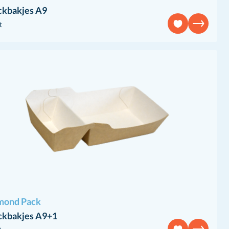
ckbakjes A9
t
mond Pack
ckbakjes A9+1