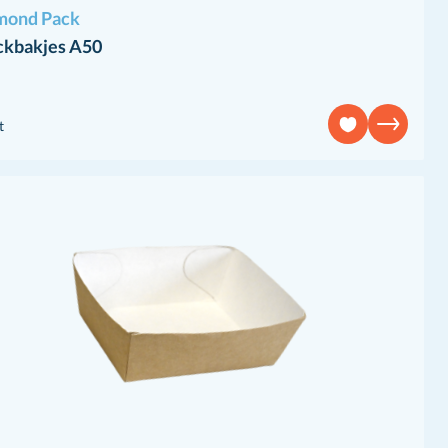
mond Pack
ckbakjes A50
t