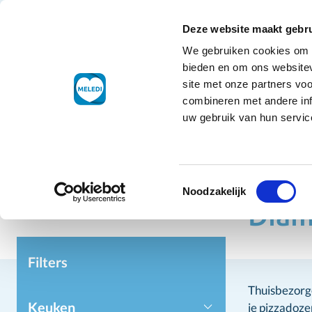
Ga naar de inhoud
+31 88 177 11 77
Klantenservice
Deze website maakt gebru
We gebruiken cookies om c
Droogwaren
bieden en om ons websitev
site met onze partners vo
combineren met andere inf
uw gebruik van hun service
Toestemmingsselectie
Home
Ho
Noodzakelijk
Diam
Filters
Thuisbezorg
Keuken
je pizzadoze