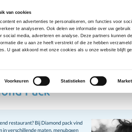
Ontvang deals
Word klant
Ves
ik van cookies
ontent en advertenties te personaliseren, om functies voor soci
Koelproducten
Diepvriesproducten
Dranken
erkeer te analyseren. Ook delen we informatie over uw gebruik
Show submenu for Droogwaren category
Show submenu for Koelproducten ca
Show submenu
S
or social media, adverteren en analyse. Deze partners kunnen 
ormatie die u aan ze heeft verstrekt of die ze hebben verzameld
s. U gaat akkoord met onze cookies als u onze website blijft ge
reca
Diamond Pack
Voorkeuren
Statistieken
Market
ond Pack
end restaurant? Bij Diamond pack vind
n in verschillende maten, menuboxen