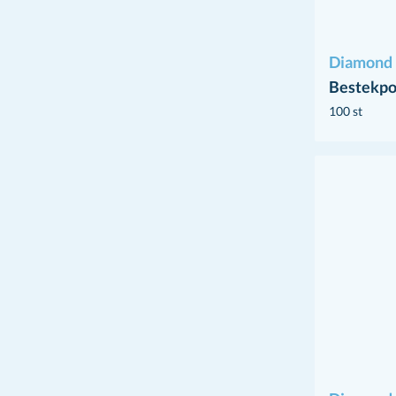
Diamond 
Bestekpo
100 st