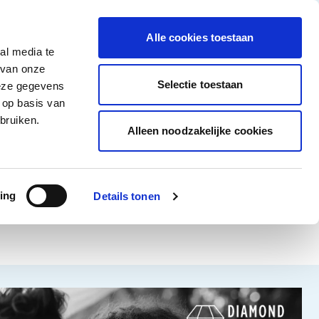
tigingen
Over ons
Vacatures
Veelgestelde vragen
Contact
Facebook li
Instagram
YouTu
Alle cookies toestaan
al media te
Non-Food
Alle deals
 van onze
tegory
 for Diepvriesproducten category
how submenu for Dranken category
Show submenu for Non-Food category
Selectie toestaan
deze gegevens
 op basis van
Word klant
bruiken.
Alleen noodzakelijke cookies
ing
Details tonen