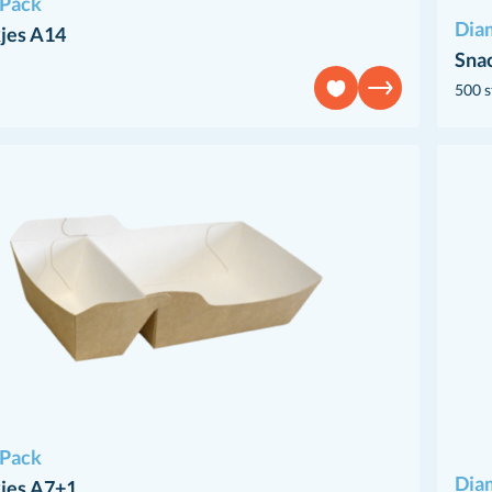
Pack
Dia
jes A14
Sna
500 s
Pack
Dia
jes A7+1