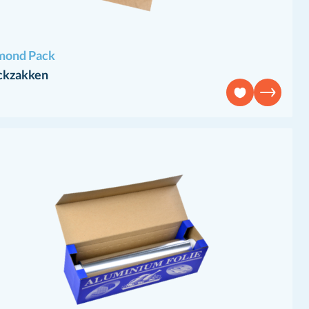
mond Pack
ckzakken