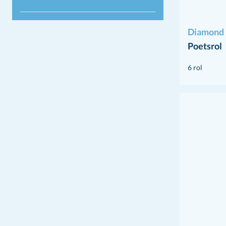
Diamond 
Poetsrol
6 rol