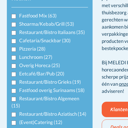
met verschil
thuisbezorg 
Fastfood Mix
(63)
gerechten w
Shoarma/Kebab/Grill
(53)
aankomen bij
Restaurant/Bistro Italiaans
(35)
verpakkingen
Cafetaria/Snackbar
(30)
producten vo
bestekpocke
Pizzeria
(28)
Lunchroom
(27)
Bij MELEDI b
Overig Horeca
(25)
horecaonder
Eetcafé/Bar/Pub
(20)
scherpe prij
Restaurant/Bistro Grieks
(19)
één van
onze
Fastfood overig Surinaams
(18)
adviseren!
Restaurant/Bistro Algemeen
(15)
Klanten
Restaurant/Bistro Aziatisch
(14)
(Event)Catering
(12)
Deals o