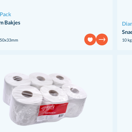
Pack
m Bakjes
Dia
Sna
4x50x33mm
10 kg