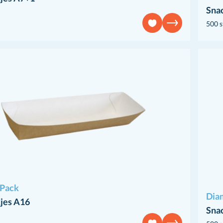
Sna
500 s
Pack
Dia
jes A16
Sna