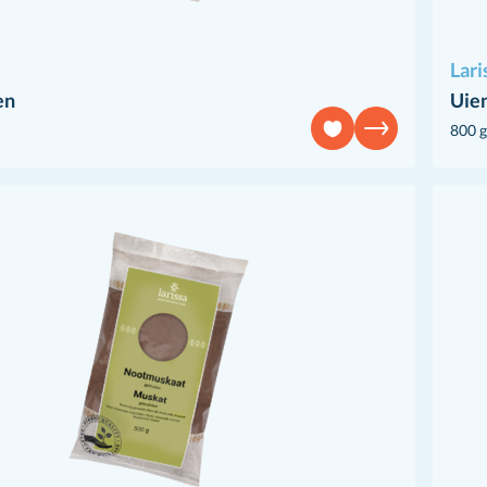
Lari
en
Uien
800 g