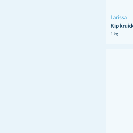
Larissa
Kip krui
1 kg