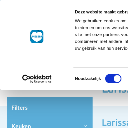
Ga naar de inhoud
+31 88 177 11 77
Klantenservice
Deze website maakt gebru
We gebruiken cookies om c
Droogwaren
bieden en om ons websitev
site met onze partners vo
combineren met andere inf
uw gebruik van hun service
Toestemmingsselectie
Home
Ho
Noodzakelijk
Laris
Filters
Lariss
Keuken