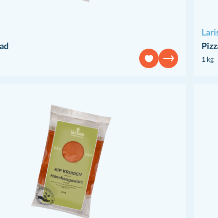
Lari
ad
Piz
1 kg