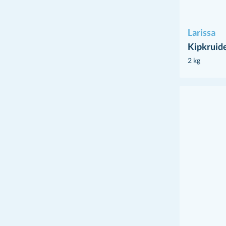
Larissa
Kipkruid
2 kg