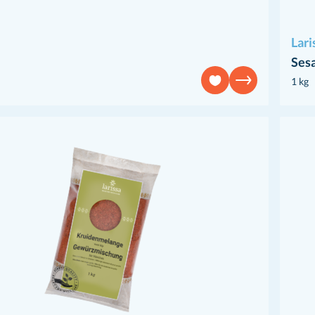
Lari
Ses
1 kg