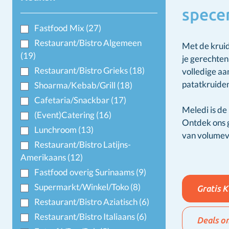
specer
Fastfood Mix
(27)
Restaurant/Bistro Algemeen
Met de kruid
(19)
je gerechten
Restaurant/Bistro Grieks
(18)
volledige aa
patatkruid
Shoarma/Kebab/Grill
(18)
Cafetaria/Snackbar
(17)
Meledi is de
(Event)Catering
(16)
Ontdek ons g
Lunchroom
(13)
van volumev
Restaurant/Bistro Latijns-
Amerikaans
(12)
Fastfood overig Surinaams
(9)
Supermarkt/Winkel/Toko
(8)
Gratis 
Restaurant/Bistro Aziatisch
(6)
Restaurant/Bistro Italiaans
(6)
Deals o