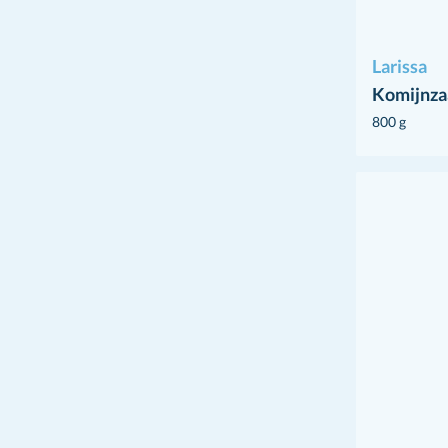
Larissa
Komijnza
800 g