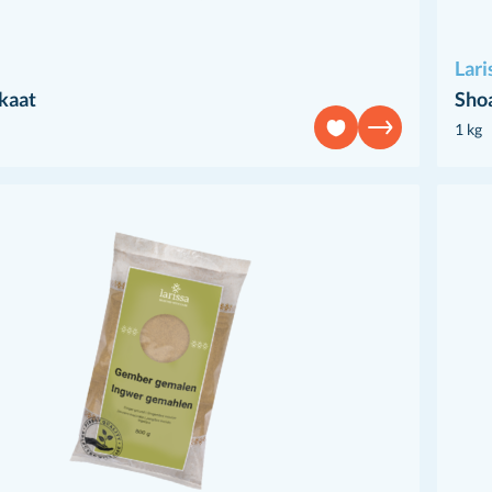
Lari
kaat
Sho
1 kg