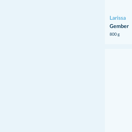
Larissa
Gember
800 g