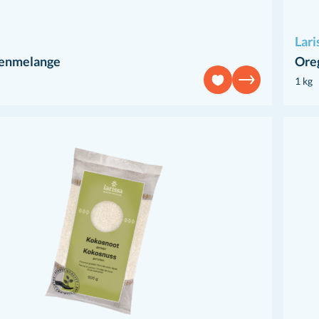
Lari
denmelange
Ore
1 kg