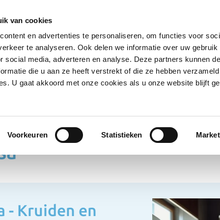
Ontvang deals
Word klant
Ves
ik van cookies
ontent en advertenties te personaliseren, om functies voor soci
Koelproducten
Diepvriesproducten
Dranken
erkeer te analyseren. Ook delen we informatie over uw gebruik
Show submenu for Droogwaren category
Show submenu for Koelproducten ca
Show submenu
S
or social media, adverteren en analyse. Deze partners kunnen 
ormatie die u aan ze heeft verstrekt of die ze hebben verzameld
s. U gaat akkoord met onze cookies als u onze website blijft ge
reca
Larissa
Voorkeuren
Statistieken
Market
sa
a - Kruiden en