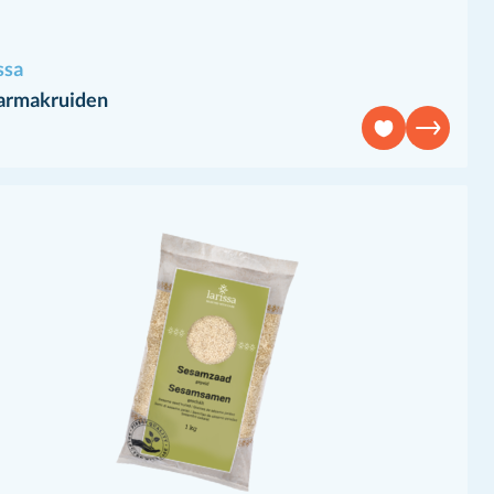
ssa
armakruiden