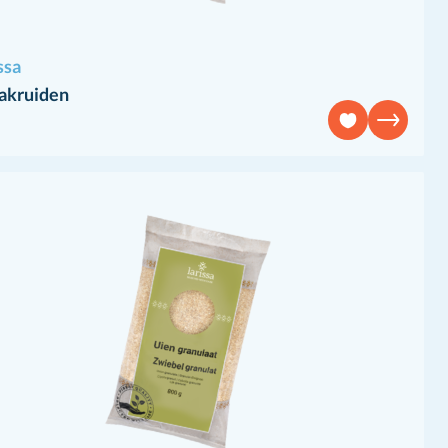
ssa
zakruiden