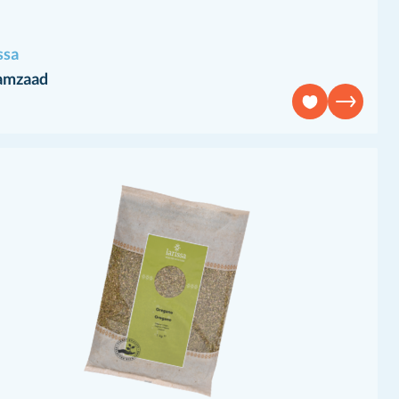
ssa
amzaad