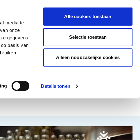
tigingen
Over ons
Vacatures
Veelgestelde vragen
Contact
Facebook li
Instagram
YouTu
Alle cookies toestaan
al media te
Non-Food
Alle deals
 van onze
tegory
 for Diepvriesproducten category
how submenu for Dranken category
Show submenu for Non-Food category
Selectie toestaan
deze gegevens
 op basis van
Word klant
bruiken.
Alleen noodzakelijke cookies
ing
Details tonen