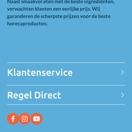
Naast smaakvol eten met de beste ingrediënten,
verwachten klanten een eerlijke prijs. Wij
garanderen de scherpste prijzen voor de beste
horecaproducten.
Alle op deze website getoonde prijzen zijn excl. BTW.
Prijswijzigingen voorbehouden. Voor alle aanbiedingen geldt
zolang de voorraad strekt.
Klantenservice
Contact
Regel Direct
Privacy Statement
Over MELEDI
Word klant
MELEDI vestigingen
Ontvang alle Deals
Vacatures
Bekijk alle aanbiedingen
Facebook link
Instagram link
YouTube link