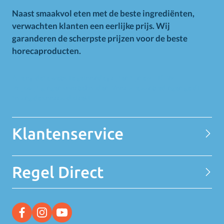
Naast smaakvol eten met de beste ingrediënten,
verwachten klanten een eerlijke prijs. Wij
garanderen de scherpste prijzen voor de beste
horecaproducten.
Alle op deze website getoonde prijzen zijn excl. BTW.
Prijswijzigingen voorbehouden. Voor alle aanbiedingen geldt
zolang de voorraad strekt.
Klantenservice
Contact
Regel Direct
Privacy Statement
Over MELEDI
Word klant
MELEDI vestigingen
Ontvang alle Deals
Vacatures