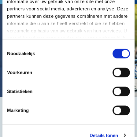
informatie over uw gebruik van onze site met onze
partners voor social media, adverteren en analyse. Deze
partners kunnen deze gegevens combineren met andere
informatie die u aan ze heeft verstrekt of die ze hebben
verzameld op basis van uw gebruik van hun services. U
gaat akkoord met onze cookies als u onze website blijft
gebruiken.
Toestemmingsselectie
Noodzakelijk
Voorkeuren
Statistieken
Marketing
Het beste, de goedkoopste
Details tonen