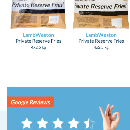
LambWeston
LambWeston
Private Reserve Fries
Private Reserve Fries
4x2,5 kg
4x2,5 kg