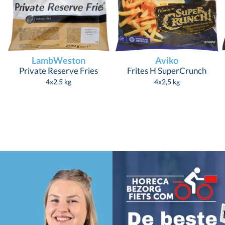
LambWeston
Aviko
Private Reserve Fries
Frites H SuperCrunch
4x2,5 kg
4x2,5 kg