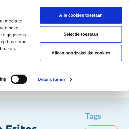
tigingen
Over ons
Vacatures
Veelgestelde vragen
Contact
Facebook li
Instagram
YouTu
Alle cookies toestaan
al media te
Non-Food
Alle deals
 van onze
tegory
 for Diepvriesproducten category
how submenu for Dranken category
Show submenu for Non-Food category
Selectie toestaan
deze gegevens
 op basis van
Word klant
bruiken.
Alleen noodzakelijke cookies
Frites
ing
Details tonen
Tags