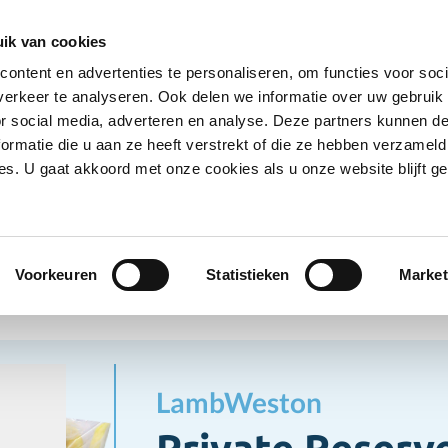
Ontvang deals
Word klant
Ves
ik van cookies
ontent en advertenties te personaliseren, om functies voor soci
Koelproducten
Diepvriesproducten
Dranken
erkeer te analyseren. Ook delen we informatie over uw gebruik
Show submenu for Droogwaren category
Show submenu for Koelproducten ca
Show submenu
S
or social media, adverteren en analyse. Deze partners kunnen 
ormatie die u aan ze heeft verstrekt of die ze hebben verzameld
s. U gaat akkoord met onze cookies als u onze website blijft ge
pvriesproducten
Aardappelproducten
Private Reserve 
appelproducten
Voorkeuren
Statistieken
Market
LambWeston