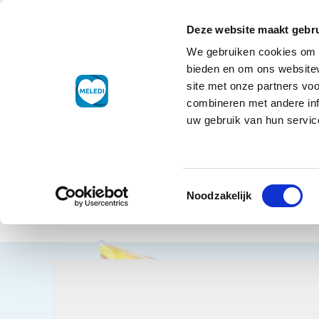
Ga naar de inhoud
+31 88 177 11 77
Klantenservice
Deze website maakt gebru
We gebruiken cookies om c
Droogwaren
bieden en om ons websitev
site met onze partners vo
combineren met andere inf
uw gebruik van hun service
Home
Die
Toestemmingsselectie
Aard
Terug naar overzicht
Noodzakelijk