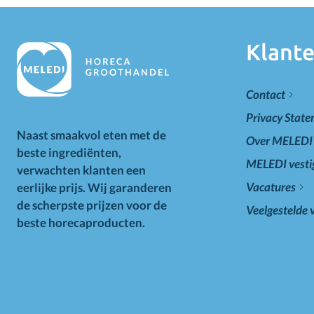
Klante
Contact
Privacy Stat
Naast smaakvol eten met de
Over MELEDI
beste ingrediënten,
MELEDI vesti
verwachten klanten een
Vacatures
eerlijke prijs. Wij garanderen
de scherpste prijzen voor de
Veelgestelde 
beste horecaproducten.
Alle op deze website getoonde prijzen
zijn excl. BTW. Prijswijzigingen
voorbehouden. Voor alle
aanbiedingen geldt zolang de