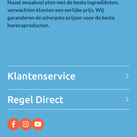
Naast smaakvol eten met de beste ingrediënten,
verwachten klanten een eerlijke prijs. Wij
garanderen de scherpste prijzen voor de beste
horecaproducten.
Alle op deze website getoonde prijzen zijn excl. BTW.
Prijswijzigingen voorbehouden. Voor alle aanbiedingen geldt
zolang de voorraad strekt.
Klantenservice
Contact
Regel Direct
Privacy Statement
Over MELEDI
Word klant
MELEDI vestigingen
Ontvang alle Deals
Vacatures
Bekijk alle aanbiedingen
Facebook link
Instagram link
YouTube link