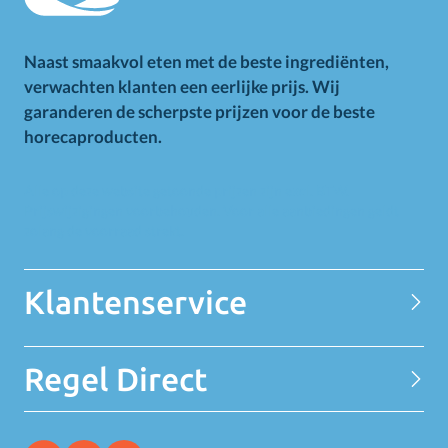
Naast smaakvol eten met de beste ingrediënten,
verwachten klanten een eerlijke prijs. Wij
garanderen de scherpste prijzen voor de beste
horecaproducten.
Alle op deze website getoonde prijzen zijn excl. BTW.
Prijswijzigingen voorbehouden. Voor alle aanbiedingen geldt
zolang de voorraad strekt.
Klantenservice
Contact
Regel Direct
Privacy Statement
Over MELEDI
Word klant
MELEDI vestigingen