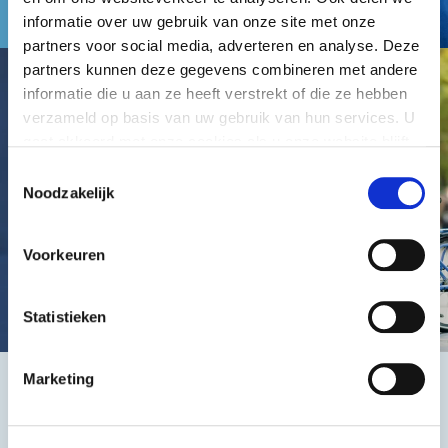
informatie over uw gebruik van onze site met onze
partners voor social media, adverteren en analyse. Deze
partners kunnen deze gegevens combineren met andere
informatie die u aan ze heeft verstrekt of die ze hebben
verzameld op basis van uw gebruik van hun services. U
gaat akkoord met onze cookies als u onze website blijft
gebruiken.
Toestemmingsselectie
Noodzakelijk
Voorkeuren
Statistieken
Marketing
Het beste, de goedkoopste