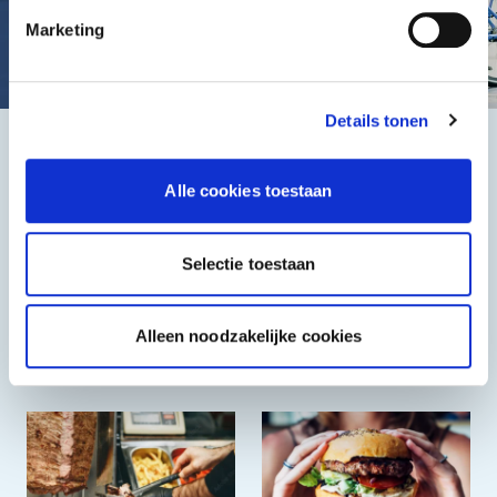
Marketing
Details tonen
Het beste, de goedkoopste
Alle cookies toestaan
Selectie toestaan
Alleen noodzakelijke cookies
Halal
Grieks & Italiaans