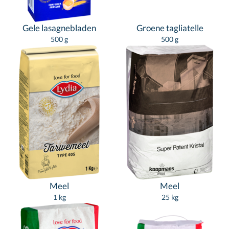
Gele lasagnebladen
Groene tagliatelle
500 g
500 g
Meel
Meel
1 kg
25 kg