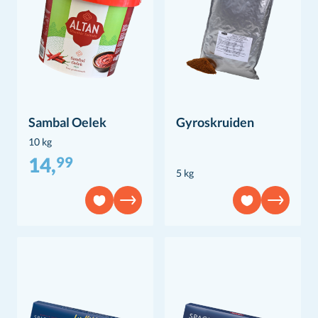
Sambal Oelek
Gyroskruiden
10 kg
14,
99
5 kg