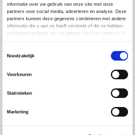
informatie over uw gebruik van onze site met onze
partners voor social media, adverteren en analyse. Deze
partners kunnen deze gegevens combineren met andere
informatie die u aan ze heeft verstrekt of die ze hebben
verzameld op basis van uw gebruik van hun services. U
gaat akkoord met onze cookies als u onze website blijft
gebruiken.
Toestemmingsselectie
Noodzakelijk
Voorkeuren
Tortellini met
Tortelloni
rundvlees
Statistieken
250 g
250 g
Marketing