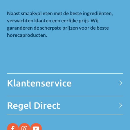
Naast smaakvol eten met de beste ingrediënten,
verwachten klanten een eerlijke prijs. Wij
garanderen de scherpste prijzen voor de beste
horecaproducten.
Alle op deze website getoonde prijzen zijn excl. BTW.
Prijswijzigingen voorbehouden. Voor alle aanbiedingen geldt
zolang de voorraad strekt.
Klantenservice
Contact
Regel Direct
Privacy Statement
Over MELEDI
Word klant
MELEDI vestigingen
Ontvang alle Deals