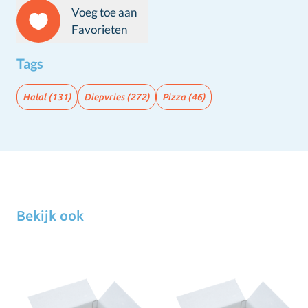
Voeg toe aan
Favorieten
Tags
Halal
(131)
Diepvries
(272)
Pizza
(46)
Bekijk ook