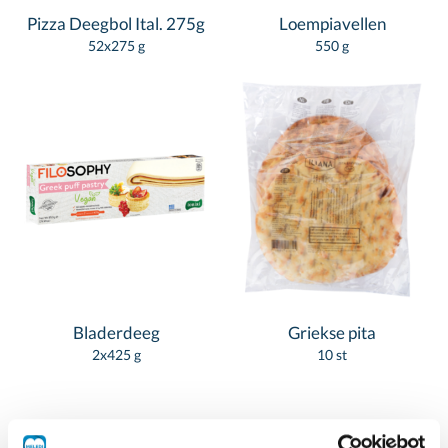
Pizza Deegbol Ital. 275g
Loempiavellen
52x275 g
550 g
Bladerdeeg
Griekse pita
2x425 g
10 st