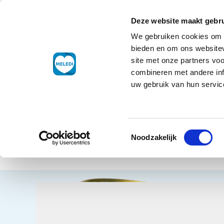
Ga naar de inhoud
+31 88 177 11 77
Klantenservice
Deze website maakt gebru
We gebruiken cookies om c
Droogwaren
bieden en om ons websitev
site met onze partners vo
combineren met andere inf
uw gebruik van hun service
Home
Dro
Toestemmingsselectie
Cons
Terug naar overzicht
Noodzakelijk