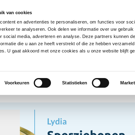
Ontvang deals
Word klant
Ves
ik van cookies
ontent en advertenties te personaliseren, om functies voor soci
Koelproducten
Diepvriesproducten
Dranken
erkeer te analyseren. Ook delen we informatie over uw gebruik
Show submenu for Droogwaren category
Show submenu for Koelproducten ca
Show submenu
S
or social media, adverteren en analyse. Deze partners kunnen 
ormatie die u aan ze heeft verstrekt of die ze hebben verzameld
s. U gaat akkoord met onze cookies als u onze website blijft ge
ogwaren
Conserven
Sperziebonen
erven
Voorkeuren
Statistieken
Market
Lydia