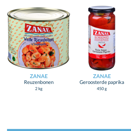
ZANAE
ZANAE
Reuzenbonen
Geroosterde paprika
2 kg
450 g