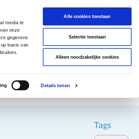
tigingen
Over ons
Vacatures
Veelgestelde vragen
Contact
Facebook li
Instagram
YouTu
Alle cookies toestaan
al media te
Non-Food
Alle deals
 van onze
tegory
 for Diepvriesproducten category
how submenu for Dranken category
Show submenu for Non-Food category
Selectie toestaan
deze gegevens
 op basis van
Word klant
bruiken.
Alleen noodzakelijke cookies
ing
Details tonen
Tags