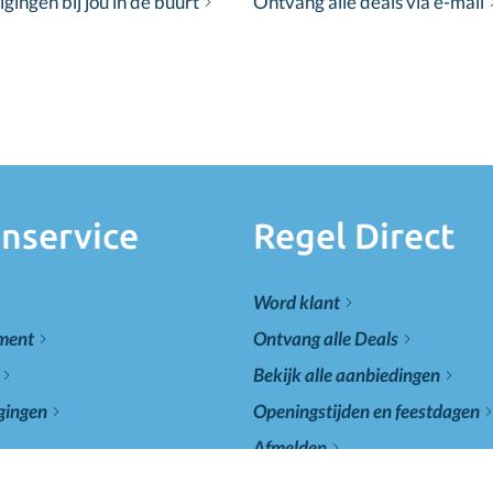
ingen bij jou in de buurt
Ontvang alle deals via e-mail
nservice
Regel Direct
Word klant
ement
Ontvang alle Deals
Bekijk alle aanbiedingen
gingen
Openingstijden en feestdagen
Afmelden
vragen