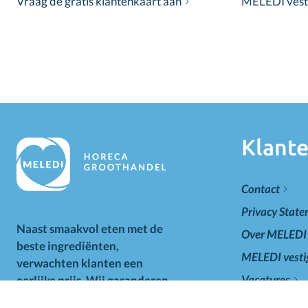
Vraag de gratis klantenkaart aan
MELEDI vestig
Klante
Contact
Privacy Stat
Naast smaakvol eten met de
Over MELEDI
beste ingrediënten,
MELEDI vesti
verwachten klanten een
Vacatures
eerlijke prijs. Wij garanderen
de scherpste prijzen voor de
Veelgestelde 