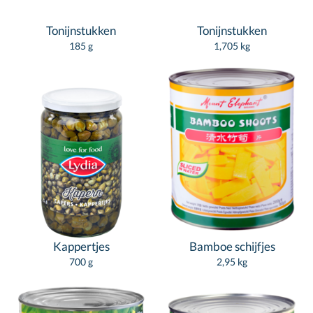
Tonijnstukken
Tonijnstukken
185 g
1,705 kg
Kappertjes
Bamboe schijfjes
700 g
2,95 kg