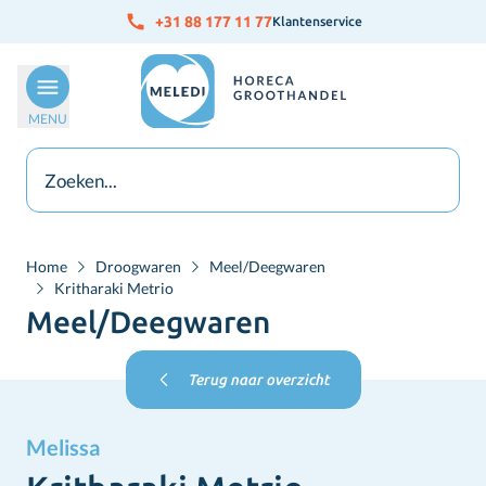
Ga naar de inhoud
+31 88 177 11 77
Klantenservice
MENU
Home
Droogwaren
Meel/Deegwaren
Kritharaki Metrio
Meel/Deegwaren
Terug naar overzicht
Melissa