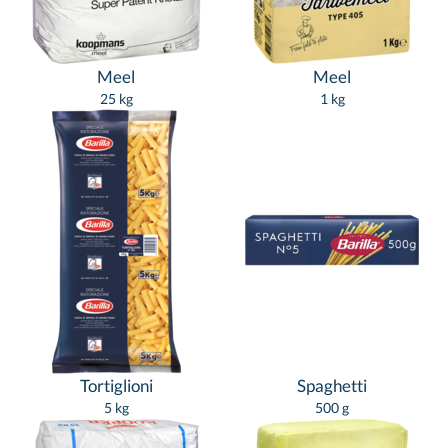
Meel
Meel
25 kg
1 kg
Tortiglioni
Spaghetti
5 kg
500 g