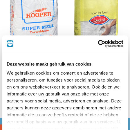
Deze website maakt gebruik van cookies
Super Meel
Meel
We gebruiken cookies om content en advertenties te
25 kg
10 kg
personaliseren, om functies voor social media te bieden
en om ons websiteverkeer te analyseren. Ook delen we
informatie over uw gebruik van onze site met onze
partners voor social media, adverteren en analyse. Deze
partners kunnen deze gegevens combineren met andere
informatie die u aan ze heeft verstrekt of die ze hebben
verzameld op basis van uw gebruik van hun services. U
gaat akkoord met onze cookies als u onze website blijft