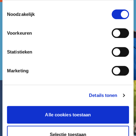
gebruiken.
Toestemmingsselectie
Noodzakelijk
Voorkeuren
Statistieken
Marketing
Details tonen
Alle cookies toestaan
Selectie toestaan