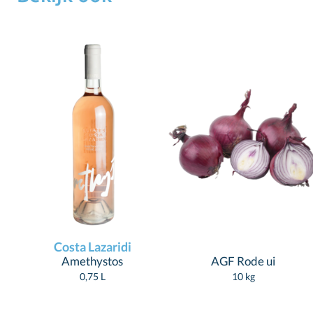
Costa Lazaridi
Amethystos
AGF Rode ui
0,75 L
10 kg