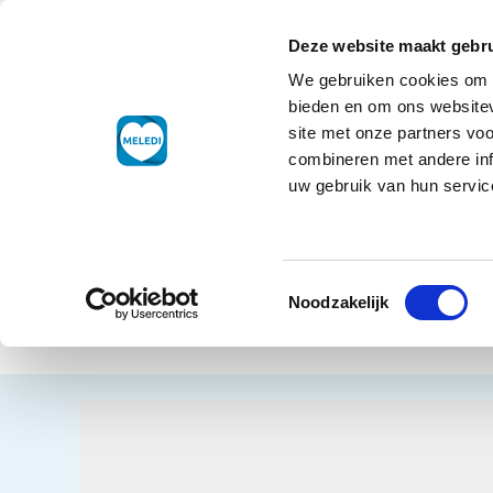
Ga naar de inhoud
+31 88 177 11 77
Klantenservice
Deze website maakt gebru
We gebruiken cookies om c
Droogwaren
bieden en om ons websitev
site met onze partners vo
combineren met andere inf
uw gebruik van hun service
Home
Dra
Toestemmingsselectie
Griek
Terug naar overzicht
Noodzakelijk