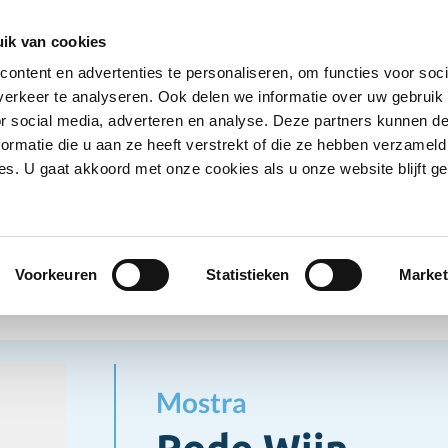
Ontvang deals
Word klant
Ves
ik van cookies
ontent en advertenties te personaliseren, om functies voor soci
Koelproducten
Diepvriesproducten
Dranken
erkeer te analyseren. Ook delen we informatie over uw gebruik
Show submenu for Droogwaren category
Show submenu for Koelproducten ca
Show submenu
S
or social media, adverteren en analyse. Deze partners kunnen 
ormatie die u aan ze heeft verstrekt of die ze hebben verzameld
s. U gaat akkoord met onze cookies als u onze website blijft ge
nken
Griekse Wijnen
Rode Wijn
se Wijnen
Voorkeuren
Statistieken
Market
Mostra