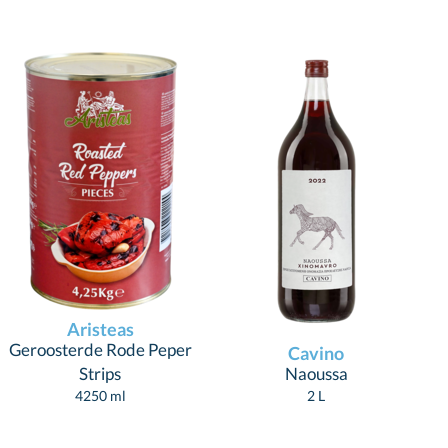
Aristeas
Geroosterde Rode Peper
Cavino
Strips
Naoussa
4250 ml
2 L