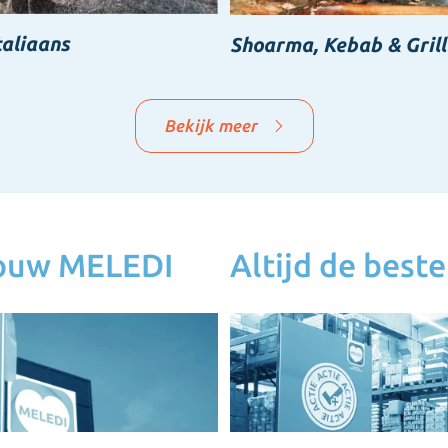
taliaans
Shoarma, Kebab & Grill
Bekijk meer
jouw MELEDI
Altijd de beste