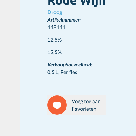
Rode Wijn
Droog
Artikelnummer:
448141
12,5%
Wine info
12,5%
Verkoophoeveelheid:
0,5 L,
Per fles
Voeg toe aan
Favorieten