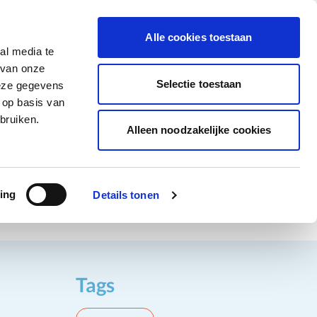
tigingen
Over ons
Vacatures
Veelgestelde vragen
Contact
Facebook li
Instagram
YouTu
Alle cookies toestaan
al media te
Non-Food
Alle deals
 van onze
tegory
 for Diepvriesproducten category
how submenu for Dranken category
Show submenu for Non-Food category
Selectie toestaan
deze gegevens
 op basis van
Word klant
bruiken.
Alleen noodzakelijke cookies
ing
Details tonen
Tags